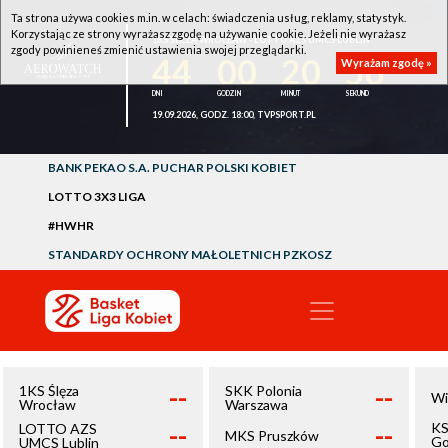
Ta strona używa cookies m.in. w celach: świadczenia usług, reklamy, statystyk.
Korzystając ze strony wyrażasz zgodę na używanie cookie. Jeżeli nie wyrażasz
1KS ŚLĘZA WROCŁAW - LOTTO AZS UMCS LUBLIN
zgody powinieneś zmienić ustawienia swojej przeglądarki.
44
00
20
56
Wyrażam zgodę »
19.09.2026, GODZ. 18:00, TVPSPORT.PL
BANK PEKAO S.A. PUCHAR POLSKI KOBIET
LOTTO 3X3 LIGA
#HWHR
STANDARDY OCHRONY MAŁOLETNICH PZKOSZ
--
--
1KS Ślęza
SKK Polonia
Wi
Wrocław
Warszawa
--
--
KS
LOTTO AZS
MKS Pruszków
Go
UMCS Lublin