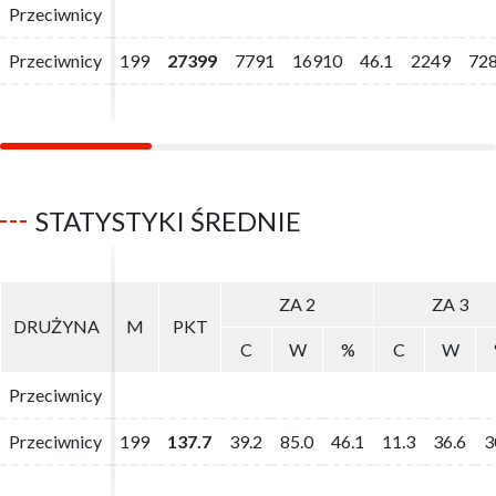
Przeciwnicy
Przeciwnicy
Przeciwnicy
Przeciwnicy
199
199
27399
27399
7791
7791
16910
16910
46.1
46.1
2249
2249
72
72
STATYSTYKI ŚREDNIE
ZA 2
ZA 2
ZA 3
ZA 3
DRUŻYNA
DRUŻYNA
M
M
PKT
PKT
C
C
W
W
%
%
C
C
W
W
Przeciwnicy
Przeciwnicy
Przeciwnicy
Przeciwnicy
199
199
137.7
137.7
39.2
39.2
85.0
85.0
46.1
46.1
11.3
11.3
36.6
36.6
3
3