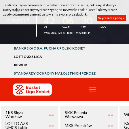
Ta strona używa cookies m.in. w celach: świadczenia usług, reklamy, statystyk.
Korzystając ze strony wyrażasz zgodę na używanie cookie. Jeżeli nie wyrażasz
1KS ŚLĘZA WROCŁAW - LOTTO AZS UMCS LUBLIN
zgody powinieneś zmienić ustawienia swojej przeglądarki.
42
06
30
06
Wyrażam zgodę »
19.09.2026, GODZ. 18:00, TVPSPORT.PL
BANK PEKAO S.A. PUCHAR POLSKI KOBIET
LOTTO 3X3 LIGA
#HWHR
STANDARDY OCHRONY MAŁOLETNICH PZKOSZ
--
--
1KS Ślęza
SKK Polonia
Wi
Wrocław
Warszawa
--
--
KS
LOTTO AZS
MKS Pruszków
Go
UMCS Lublin