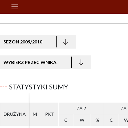
SEZON 2009/2010
WYBIERZ PRZECIWNIKA:
STATYSTYKI SUMY
ZA 2
ZA 2
ZA 
ZA 
DRUŻYNA
DRUŻYNA
M
M
PKT
PKT
C
C
W
W
%
%
C
C