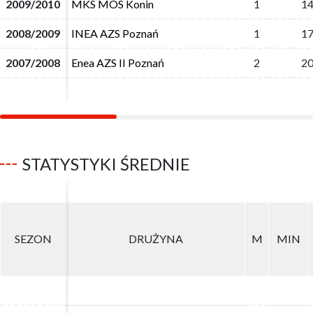
2009/2010
2009/2010
MKS MOS Konin
MKS MOS Konin
1
1
14
14
2008/2009
2008/2009
INEA AZS Poznań
INEA AZS Poznań
1
1
17
17
2007/2008
2007/2008
Enea AZS II Poznań
Enea AZS II Poznań
2
2
20
20
STATYSTYKI ŚREDNIE
SEZON
SEZON
DRUŻYNA
DRUŻYNA
M
M
MIN
MIN