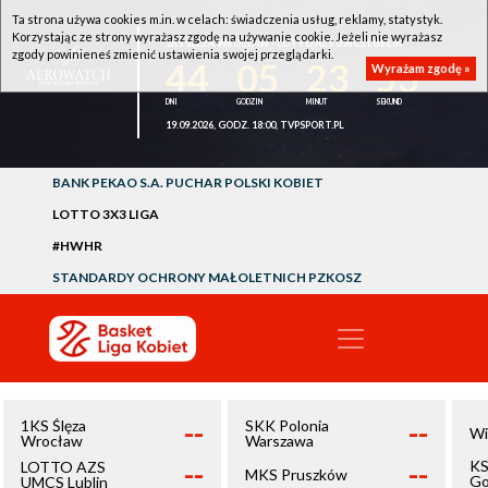
Ta strona używa cookies m.in. w celach: świadczenia usług, reklamy, statystyk.
Korzystając ze strony wyrażasz zgodę na używanie cookie. Jeżeli nie wyrażasz
1KS ŚLĘZA WROCŁAW - LOTTO AZS UMCS LUBLIN
zgody powinieneś zmienić ustawienia swojej przeglądarki.
44
05
23
53
Wyrażam zgodę »
19.09.2026, GODZ. 18:00, TVPSPORT.PL
BANK PEKAO S.A. PUCHAR POLSKI KOBIET
LOTTO 3X3 LIGA
#HWHR
STANDARDY OCHRONY MAŁOLETNICH PZKOSZ
--
--
1KS Ślęza
SKK Polonia
Wi
Wrocław
Warszawa
--
--
KS
LOTTO AZS
MKS Pruszków
Go
UMCS Lublin