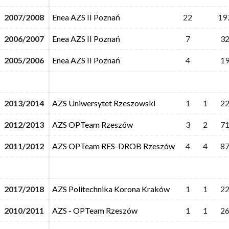
2007/2008
2007/2008
Enea AZS II Poznań
Enea AZS II Poznań
22
22
19
19
2006/2007
2006/2007
Enea AZS II Poznań
Enea AZS II Poznań
7
7
32
32
2005/2006
2005/2006
Enea AZS II Poznań
Enea AZS II Poznań
4
4
19
19
2013/2014
2013/2014
AZS Uniwersytet Rzeszowski
AZS Uniwersytet Rzeszowski
1
1
1
1
22
22
2012/2013
2012/2013
AZS OPTeam Rzeszów
AZS OPTeam Rzeszów
3
3
2
2
71
71
2011/2012
2011/2012
AZS OPTeam RES-DROB Rzeszów
AZS OPTeam RES-DROB Rzeszów
4
4
4
4
87
87
2017/2018
2017/2018
AZS Politechnika Korona Kraków
AZS Politechnika Korona Kraków
1
1
1
1
22
22
2010/2011
2010/2011
AZS - OPTeam Rzeszów
AZS - OPTeam Rzeszów
1
1
1
1
26
26