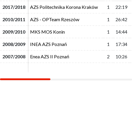
2017/2018
2017/2018
AZS Politechnika Korona Kraków
AZS Politechnika Korona Kraków
1
1
22:19
22:19
2010/2011
2010/2011
AZS - OPTeam Rzeszów
AZS - OPTeam Rzeszów
1
1
26:42
26:42
2009/2010
2009/2010
MKS MOS Konin
MKS MOS Konin
1
1
14:44
14:44
2008/2009
2008/2009
INEA AZS Poznań
INEA AZS Poznań
1
1
17:34
17:34
2007/2008
2007/2008
Enea AZS II Poznań
Enea AZS II Poznań
2
2
10:26
10:26