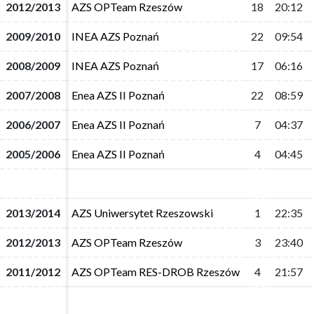
2012/2013
2012/2013
AZS OPTeam Rzeszów
AZS OPTeam Rzeszów
18
18
20:12
20:12
2009/2010
2009/2010
INEA AZS Poznań
INEA AZS Poznań
22
22
09:54
09:54
2008/2009
2008/2009
INEA AZS Poznań
INEA AZS Poznań
17
17
06:16
06:16
2007/2008
2007/2008
Enea AZS II Poznań
Enea AZS II Poznań
22
22
08:59
08:59
2006/2007
2006/2007
Enea AZS II Poznań
Enea AZS II Poznań
7
7
04:37
04:37
2005/2006
2005/2006
Enea AZS II Poznań
Enea AZS II Poznań
4
4
04:45
04:45
2013/2014
2013/2014
AZS Uniwersytet Rzeszowski
AZS Uniwersytet Rzeszowski
1
1
22:35
22:35
2012/2013
2012/2013
AZS OPTeam Rzeszów
AZS OPTeam Rzeszów
3
3
23:40
23:40
2011/2012
2011/2012
AZS OPTeam RES-DROB Rzeszów
AZS OPTeam RES-DROB Rzeszów
4
4
21:57
21:57