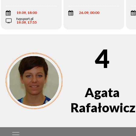
Wi
19.09, 18:00
26.09, 00:00
tvpsport.pl
19.09, 17:55
4
Agata
Rafałowicz