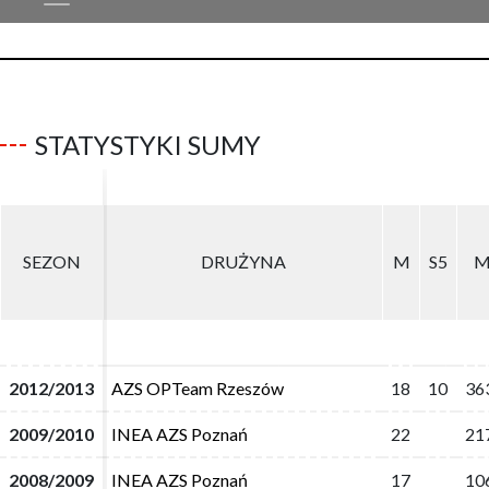
STATYSTYKI SUMY
SEZON
SEZON
DRUŻYNA
DRUŻYNA
M
M
S5
S5
M
M
2012/2013
2012/2013
AZS OPTeam Rzeszów
AZS OPTeam Rzeszów
18
18
10
10
36
36
2009/2010
2009/2010
INEA AZS Poznań
INEA AZS Poznań
22
22
21
21
2008/2009
2008/2009
INEA AZS Poznań
INEA AZS Poznań
17
17
10
10