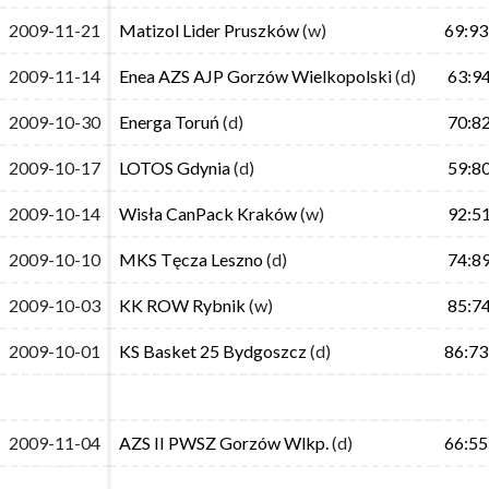
2009-11-21
2009-11-21
Matizol Lider Pruszków
Matizol Lider Pruszków
(w)
(w)
69:93
69:93
2009-11-14
2009-11-14
Enea AZS AJP Gorzów Wielkopolski
Enea AZS AJP Gorzów Wielkopolski
(d)
(d)
63:94
63:9
2009-10-30
2009-10-30
Energa Toruń
Energa Toruń
(d)
(d)
70:82
70:8
2009-10-17
2009-10-17
LOTOS Gdynia
LOTOS Gdynia
(d)
(d)
59:80
59:8
2009-10-14
2009-10-14
Wisła CanPack Kraków
Wisła CanPack Kraków
(w)
(w)
92:51
92:5
2009-10-10
2009-10-10
MKS Tęcza Leszno
MKS Tęcza Leszno
(d)
(d)
74:89
74:8
2009-10-03
2009-10-03
KK ROW Rybnik
KK ROW Rybnik
(w)
(w)
85:74
85:7
2009-10-01
2009-10-01
KS Basket 25 Bydgoszcz
KS Basket 25 Bydgoszcz
(d)
(d)
86:73
86:73
2009-11-04
2009-11-04
AZS II PWSZ Gorzów Wlkp.
AZS II PWSZ Gorzów Wlkp.
(d)
(d)
66:55
66:55