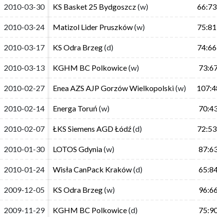
2010-03-30
2010-03-30
KS Basket 25 Bydgoszcz
KS Basket 25 Bydgoszcz
(w)
(w)
66:73
66:73
2010-03-24
2010-03-24
Matizol Lider Pruszków
Matizol Lider Pruszków
(w)
(w)
75:81
75:81
2010-03-17
2010-03-17
KS Odra Brzeg
KS Odra Brzeg
(d)
(d)
74:66
74:66
2010-03-13
2010-03-13
KGHM BC Polkowice
KGHM BC Polkowice
(w)
(w)
73:67
73:6
2010-02-27
2010-02-27
Enea AZS AJP Gorzów Wielkopolski
Enea AZS AJP Gorzów Wielkopolski
(w)
(w)
107:48
107:4
2010-02-14
2010-02-14
Energa Toruń
Energa Toruń
(w)
(w)
70:43
70:4
2010-02-07
2010-02-07
ŁKS Siemens AGD Łódź
ŁKS Siemens AGD Łódź
(d)
(d)
72:53
72:53
2010-01-30
2010-01-30
LOTOS Gdynia
LOTOS Gdynia
(w)
(w)
87:63
87:6
2010-01-24
2010-01-24
Wisła CanPack Kraków
Wisła CanPack Kraków
(d)
(d)
65:84
65:8
2009-12-05
2009-12-05
KS Odra Brzeg
KS Odra Brzeg
(w)
(w)
96:66
96:6
2009-11-29
2009-11-29
KGHM BC Polkowice
KGHM BC Polkowice
(d)
(d)
75:90
75:9