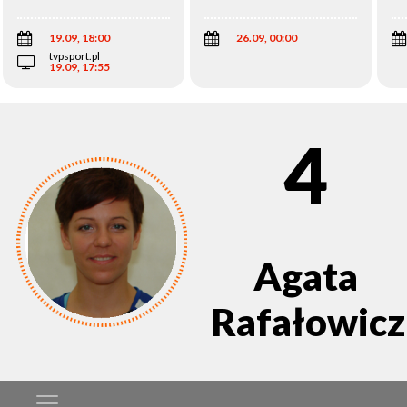
Wi
19.09, 18:00
26.09, 00:00
tvpsport.pl
19.09, 17:55
4
Agata
Rafałowicz