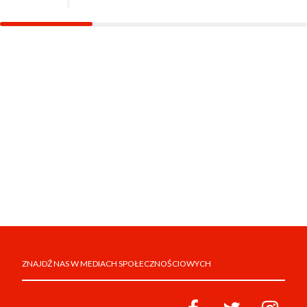
ZNAJDŹ NAS W MEDIACH SPOŁECZNOŚCIOWYCH