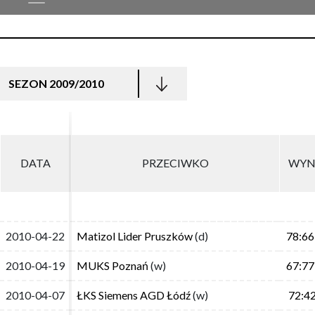
SEZON 2009/2010
DATA
DATA
PRZECIWKO
PRZECIWKO
WYNI
WYN
2010-04-22
2010-04-22
Matizol Lider Pruszków
Matizol Lider Pruszków
(d)
(d)
78:66
78:66
2010-04-19
2010-04-19
MUKS Poznań
MUKS Poznań
(w)
(w)
67:77
67:77
2010-04-07
2010-04-07
ŁKS Siemens AGD Łódź
ŁKS Siemens AGD Łódź
(w)
(w)
72:42
72:4