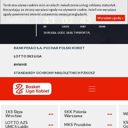
Ta strona używa cookies m.in. w celach: świadczenia usług, reklamy, statystyk.
Korzystając ze strony wyrażasz zgodę na używanie cookie. Jeżeli nie wyrażasz
1KS ŚLĘZA WROCŁAW - LOTTO AZS UMCS LUBLIN
zgody powinieneś zmienić ustawienia swojej przeglądarki.
43
02
42
55
Wyrażam zgodę »
19.09.2026, GODZ. 18:00, TVPSPORT.PL
BANK PEKAO S.A. PUCHAR POLSKI KOBIET
LOTTO 3X3 LIGA
#HWHR
STANDARDY OCHRONY MAŁOLETNICH PZKOSZ
--
--
1KS Ślęza
SKK Polonia
Wi
Wrocław
Warszawa
--
--
KS
LOTTO AZS
MKS Pruszków
Go
UMCS Lublin