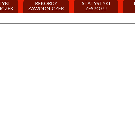
TYKI
REKORDY
STATYSTYKI
ICZEK
ZAWODNICZEK
ZESPOŁU