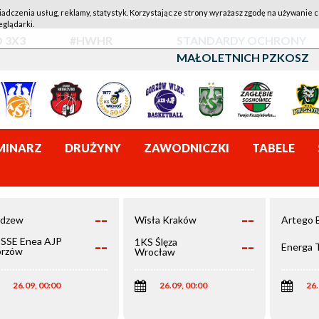
iadczenia usług, reklamy, statystyk. Korzystając ze strony wyrażasz zgodę na używanie c
1KS ŚLĘZA WROCŁAW - LOTTO AZS UMCS LUBLIN
eglądarki.
 3X3
#HWHR
STANDARDY OCHRONY
MAŁOLETNICH PZKOSZ
MINARZ
DRUŻYNY
ZAWODNICZKI
TABELE
--
--
dzew
Wisła Kraków
Artego 
--
--
SSE Enea AJP
1KS Ślęza
Energa 
rzów
Wrocław
elkopolski
26.09, 00:00
26.09, 00:00
26.