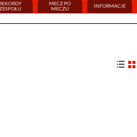
REKORDY
MECZ PO
INFORMACJE
ZESPOŁU
MECZU