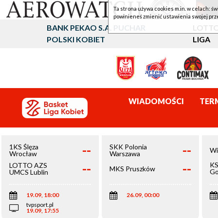
Ta strona używa cookies m.in. w celach: św
powinieneś zmienić ustawienia swojej prz
BANK PEKAO S.A. PUCHAR
LOTTO
POLSKI KOBIET
LIGA
WIADOMOŚCI
TER
--
--
1KS Ślęza
SKK Polonia
Wi
Wrocław
Warszawa
--
--
KS
LOTTO AZS
MKS Pruszków
Go
UMCS Lublin
Wi
19.09, 18:00
26.09, 00:00
tvpsport.pl
19.09, 17:55