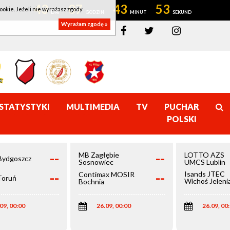
43
07
43
53
ookie. Jeżeli nie wyrażasz zgody
Wyrażam zgodę »
STATYSTYKI
MULTIMEDIA
TV
PUCHAR
POLSKI
--
--
MB Zagłębie
LOTTO AZS
Bydgoszcz
Sosnowiec
UMCS Lublin
--
--
Isands JTEC
Contimax MOSIR
Toruń
Wichoś Jeleni
Bochnia
Góra
09, 00:00
26.09, 00:00
26.09, 00