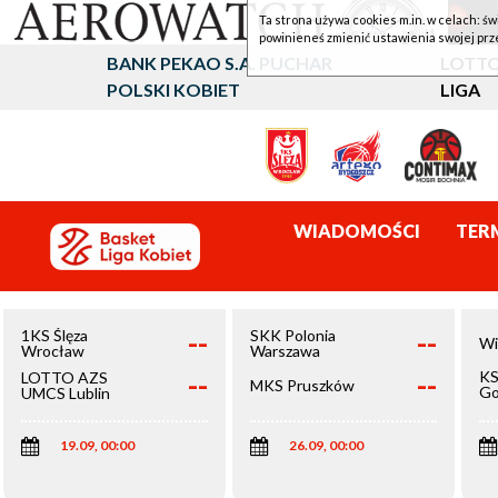
Ta strona używa cookies m.in. w celach: św
powinieneś zmienić ustawienia swojej prz
BANK PEKAO S.A. PUCHAR
LOTTO
POLSKI KOBIET
LIGA
WIADOMOŚCI
TER
--
--
1KS Ślęza
SKK Polonia
Wi
Wrocław
Warszawa
--
--
KS
LOTTO AZS
MKS Pruszków
Go
UMCS Lublin
Wi
19.09, 00:00
26.09, 00:00