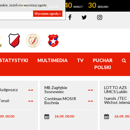
43
16
40
30
ookie. Jeżeli nie wyrażasz zgody
Wyrażam zgodę »
STATYSTYKI
MULTIMEDIA
TV
PUCHAR
POLSKI
--
--
MB Zagłębie
LOTTO AZS
Bydgoszcz
Sosnowiec
UMCS Lublin
--
--
Isands JTEC
Contimax MOSIR
Toruń
Wichoś Jeleni
Bochnia
Góra
09, 00:00
26.09, 00:00
26.09, 00