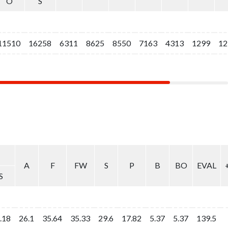
O
O
S
S
11510
11510
16258
16258
6311
6311
8625
8625
8550
8550
7163
7163
4313
4313
1299
1299
12
12
A
A
F
F
FW
FW
S
S
P
P
B
B
BO
BO
EVAL
EVAL
S
S
.18
.18
26.1
26.1
35.64
35.64
35.33
35.33
29.6
29.6
17.82
17.82
5.37
5.37
5.37
5.37
139.5
139.5