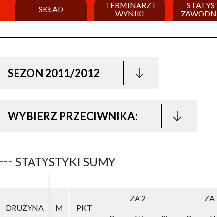
TERMINARZ I
STATYS
SKŁAD
WYNIKI
ZAWODN
SEZON 2011/2012
WYBIERZ PRZECIWNIKA:
STATYSTYKI SUMY
ZA 2
ZA 2
ZA 
ZA 
DRUŻYNA
DRUŻYNA
M
M
PKT
PKT