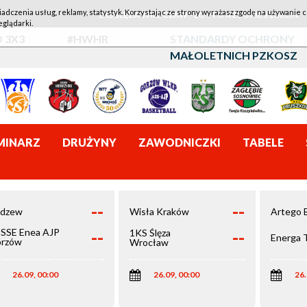
iadczenia usług, reklamy, statystyk. Korzystając ze strony wyrażasz zgodę na używanie c
1KS ŚLĘZA WROCŁAW - LOTTO AZS UMCS LUBLIN
eglądarki.
 3X3
#HWHR
STANDARDY OCHRONY
MAŁOLETNICH PZKOSZ
MINARZ
DRUŻYNY
ZAWODNICZKI
TABELE
--
--
dzew
Wisła Kraków
Artego 
--
--
SSE Enea AJP
1KS Ślęza
Energa 
rzów
Wrocław
elkopolski
26.09, 00:00
26.09, 00:00
26.