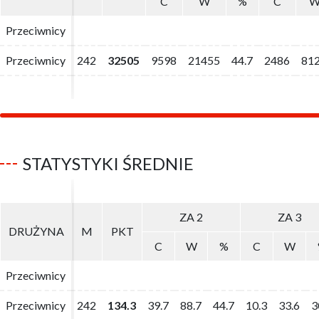
C
C
W
W
%
%
C
C
Przeciwnicy
Przeciwnicy
Przeciwnicy
Przeciwnicy
242
242
32505
32505
9598
9598
21455
21455
44.7
44.7
2486
2486
81
81
STATYSTYKI ŚREDNIE
ZA 2
ZA 2
ZA 3
ZA 3
DRUŻYNA
DRUŻYNA
M
M
PKT
PKT
C
C
W
W
%
%
C
C
W
W
Przeciwnicy
Przeciwnicy
Przeciwnicy
Przeciwnicy
242
242
134.3
134.3
39.7
39.7
88.7
88.7
44.7
44.7
10.3
10.3
33.6
33.6
3
3