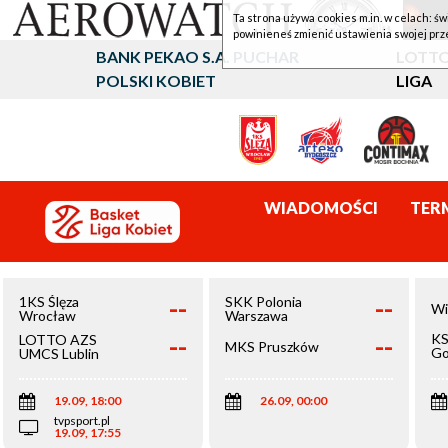
Ta strona używa cookies m.in. w celach: św
powinieneś zmienić ustawienia swojej prz
BANK PEKAO S.A. PUCHAR
LOTTO
POLSKI KOBIET
LIGA
WIADOMOŚCI
TER
--
--
1KS Ślęza
SKK Polonia
Wi
Wrocław
Warszawa
--
--
KS
LOTTO AZS
MKS Pruszków
Go
UMCS Lublin
Wi
19.09, 18:00
26.09, 00:00
tvpsport.pl
19.09, 17:55