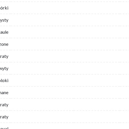
iórki
ysty
faule
zone
traty
wyty
bloki
mane
traty
raty
eval