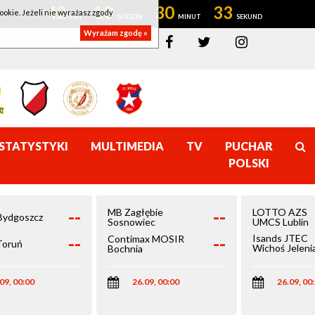
42
10
30
33
ookie. Jeżeli nie wyrażasz zgody
Wyrażam zgodę »
STATYSTYKI
MULTIMEDIA
TV
PUCHAR
POLSKI
--
--
MB Zagłębie
LOTTO AZS
Bydgoszcz
Sosnowiec
UMCS Lublin
--
--
Isands JTEC
Contimax MOSIR
Toruń
Wichoś Jeleni
Bochnia
Góra
09, 00:00
26.09, 00:00
26.09, 00