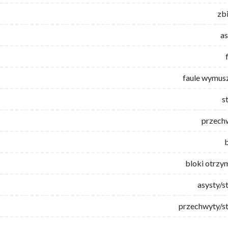
zb
as
faule wymus
s
przech
bloki otrzy
asysty/s
przechwyty/st