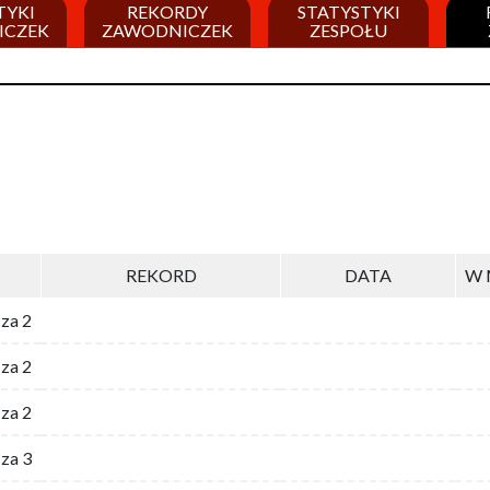
TYKI
REKORDY
STATYSTYKI
ICZEK
ZAWODNICZEK
ZESPOŁU
REKORD
DATA
W 
 za 2
za 2
za 2
 za 3