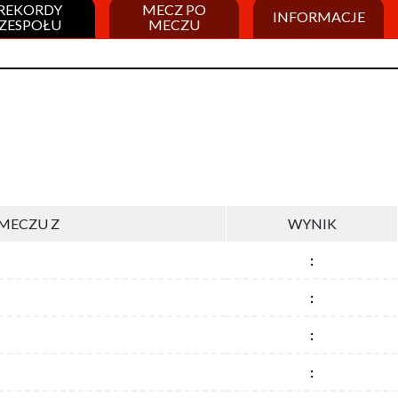
REKORDY
MECZ PO
INFORMACJE
ZESPOŁU
MECZU
MECZU Z
WYNIK
:
:
:
: