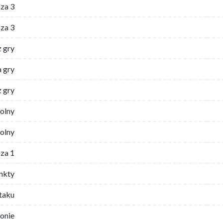
za 3
za 3
z gry
 gry
z gry
wolny
olny
za 1
nkty
ataku
ronie