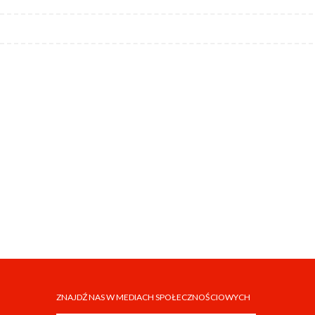
ZNAJDŹ NAS W MEDIACH SPOŁECZNOŚCIOWYCH