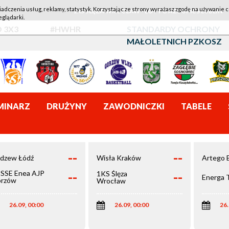
iadczenia usług, reklamy, statystyk. Korzystając ze strony wyrażasz zgodę na używanie c
1KS ŚLĘZA WROCŁAW - LOTTO AZS UMCS LUBLIN
eglądarki.
 3X3
#HWHR
STANDARDY OCHRONY
MAŁOLETNICH PZKOSZ
MINARZ
DRUŻYNY
ZAWODNICZKI
TABELE
--
--
dzew Łódź
Wisła Kraków
Artego 
--
--
SSE Enea AJP
1KS Ślęza
Energa 
rzów
Wrocław
elkopolski
26.09, 00:00
26.09, 00:00
26.