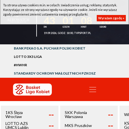
Ta strona używa cookies m.in. w celach: świadczenia usług, reklamy, statystyk.
Korzystając ze strony wyrażasz zgodę na używanie cookie. Jeżeli nie wyrażasz
1KS ŚLĘZA WROCŁAW - LOTTO AZS UMCS LUBLIN
zgody powinieneś zmienić ustawienia swojej przeglądarki.
43
01
08
10
Wyrażam zgodę »
19.09.2026, GODZ. 18:00, TVPSPORT.PL
BANK PEKAO S.A. PUCHAR POLSKI KOBIET
LOTTO 3X3 LIGA
#HWHR
STANDARDY OCHRONY MAŁOLETNICH PZKOSZ
--
--
1KS Ślęza
SKK Polonia
Wi
Wrocław
Warszawa
--
--
KS
LOTTO AZS
MKS Pruszków
Go
UMCS Lublin