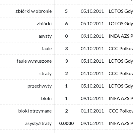
zbiórki w obronie
zbiórki w obronie
5
5
05.10.2011
05.10.2011
LOTOS Gdy
LOTOS Gdy
zbiórki
zbiórki
6
6
05.10.2011
05.10.2011
LOTOS Gdy
LOTOS Gdy
asysty
asysty
0
0
09.10.2011
09.10.2011
INEA AZS 
INEA AZS 
faule
faule
3
3
01.10.2011
01.10.2011
CCC Polko
CCC Polko
faule wymuszone
faule wymuszone
3
3
05.10.2011
05.10.2011
LOTOS Gdy
LOTOS Gdy
straty
straty
2
2
01.10.2011
01.10.2011
CCC Polko
CCC Polko
przechwyty
przechwyty
1
1
05.10.2011
05.10.2011
LOTOS Gdy
LOTOS Gdy
bloki
bloki
1
1
09.10.2011
09.10.2011
INEA AZS 
INEA AZS 
bloki otrzymane
bloki otrzymane
2
2
01.10.2011
01.10.2011
CCC Polko
CCC Polko
asysty/straty
asysty/straty
0.0000
0.0000
09.10.2011
09.10.2011
INEA AZS 
INEA AZS 