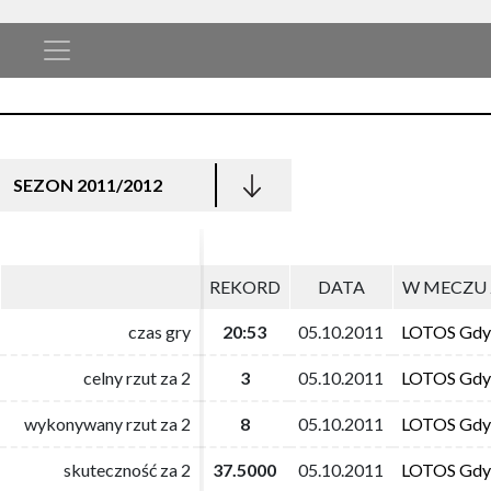
SEZON 2011/2012
REKORD
REKORD
DATA
DATA
W MECZU 
W MECZU 
czas gry
czas gry
20:53
20:53
05.10.2011
05.10.2011
LOTOS Gdy
LOTOS Gdy
celny rzut za 2
celny rzut za 2
3
3
05.10.2011
05.10.2011
LOTOS Gdy
LOTOS Gdy
wykonywany rzut za 2
wykonywany rzut za 2
8
8
05.10.2011
05.10.2011
LOTOS Gdy
LOTOS Gdy
skuteczność za 2
skuteczność za 2
37.5000
37.5000
05.10.2011
05.10.2011
LOTOS Gdy
LOTOS Gdy