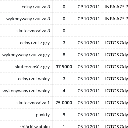
celny rzut za 3
celny rzut za 3
0
0
09.10.2011
09.10.2011
INEA AZS 
INEA AZS 
wykonywany rzut za 3
wykonywany rzut za 3
0
0
09.10.2011
09.10.2011
INEA AZS 
INEA AZS 
skuteczność za 3
skuteczność za 3
0
0
celny rzut z gry
celny rzut z gry
3
3
05.10.2011
05.10.2011
LOTOS Gdy
LOTOS Gdy
wykonywany rzut za gry
wykonywany rzut za gry
8
8
05.10.2011
05.10.2011
LOTOS Gdy
LOTOS Gdy
skuteczność z gry
skuteczność z gry
37.5000
37.5000
05.10.2011
05.10.2011
LOTOS Gdy
LOTOS Gdy
celny rzut wolny
celny rzut wolny
3
3
05.10.2011
05.10.2011
LOTOS Gdy
LOTOS Gdy
wykonywany rzut wolny
wykonywany rzut wolny
4
4
05.10.2011
05.10.2011
LOTOS Gdy
LOTOS Gdy
skuteczność za 1
skuteczność za 1
75.0000
75.0000
05.10.2011
05.10.2011
LOTOS Gdy
LOTOS Gdy
punkty
punkty
9
9
05.10.2011
05.10.2011
LOTOS Gdy
LOTOS Gdy
zbiórki w ataku
zbiórki w ataku
1
1
05.10.2011
05.10.2011
LOTOS Gdy
LOTOS Gdy