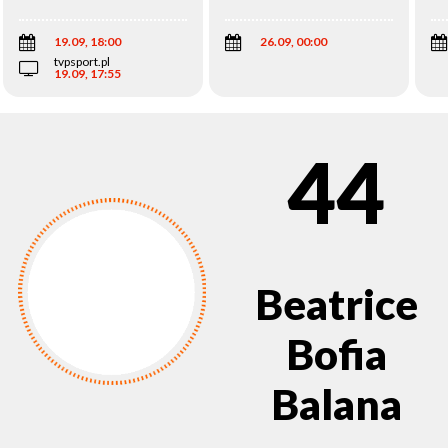
Wi
19.09, 18:00
26.09, 00:00
tvpsport.pl
19.09, 17:55
44
Beatrice
Bofia
Balana