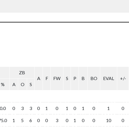
ZB
A
F
FW
S
P
B
BO
EVAL
+/-
%
A
O
S
0.0
0
3
3
0
1
0
1
0
1
0
1
0
75.0
1
5
6
0
0
3
0
1
0
0
10
0