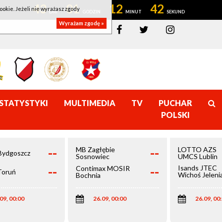
43
01
12
42
ookie. Jeżeli nie wyrażasz zgody
Wyrażam zgodę »
STATYSTYKI
MULTIMEDIA
TV
PUCHAR
POLSKI
--
--
MB Zagłębie
LOTTO AZS
Bydgoszcz
Sosnowiec
UMCS Lublin
--
--
Isands JTEC
Contimax MOSIR
Toruń
Wichoś Jeleni
Bochnia
Góra
09, 00:00
26.09, 00:00
26.09, 00