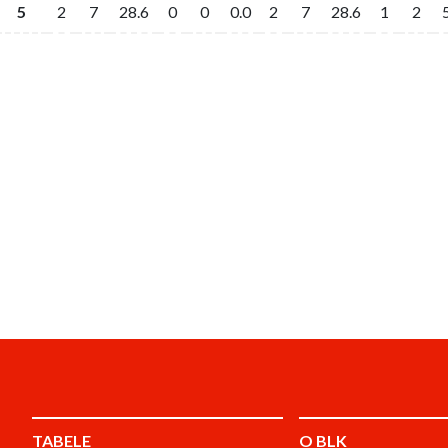
5
2
7
28.6
0
0
0.0
2
7
28.6
1
2
TABELE
O BLK