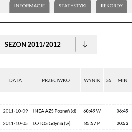
INFORMACJE
STATYSTYKI
REKORDY
SEZON 2011/2012
DATA
PRZECIWKO
WYNIK
S5
MIN
2011-10-09
INEA AZS Poznań
(d)
68:49
W
06:45
2011-10-05
LOTOS Gdynia
(w)
85:57
P
20:53