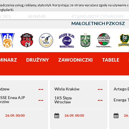
iadczenia usług, reklamy, statystyk. Korzystając ze strony wyrażasz zgodę na używanie c
1KS ŚLĘZA WROCŁAW - LOTTO AZS UMCS LUBLIN
eglądarki.
 3X3
#HWHR
STANDARDY OCHRONY
MAŁOLETNICH PZKOSZ
MINARZ
DRUŻYNY
ZAWODNICZKI
TABELE
--
--
dzew
Wisła Kraków
Artego 
--
--
SSE Enea AJP
1KS Ślęza
Energa 
rzów
Wrocław
elkopolski
26.09, 00:00
26.09, 00:00
26.