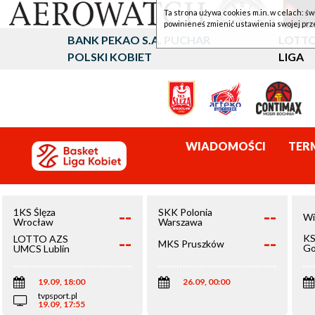
Ta strona używa cookies m.in. w celach: św
powinieneś zmienić ustawienia swojej prz
BANK PEKAO S.A. PUCHAR
LOTTO
POLSKI KOBIET
LIGA
WIADOMOŚCI
TER
--
--
1KS Ślęza
SKK Polonia
Wi
Wrocław
Warszawa
--
--
KS
LOTTO AZS
MKS Pruszków
Go
UMCS Lublin
Wi
19.09, 18:00
26.09, 00:00
tvpsport.pl
19.09, 17:55