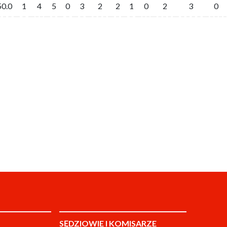
50.0
1
4
5
0
3
2
2
1
0
2
3
0
SĘDZIOWIE I KOMISARZE