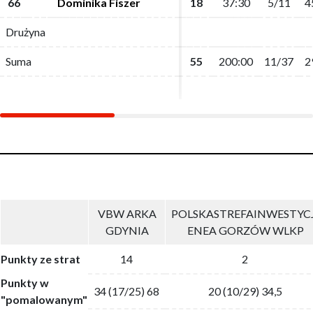
66
66
Dominika Fiszer
Dominika Fiszer
18
18
37:30
37:30
5/11
5/11
4
4
Drużyna
Drużyna
Suma
Suma
55
55
200:00
200:00
11/37
11/37
2
2
VBW ARKA
POLSKASTREFAINWESTYCJ
GDYNIA
ENEA GORZÓW WLKP
Punkty ze strat
14
2
Punkty w
34 (17/25) 68
20 (10/29) 34,5
"pomalowanym"