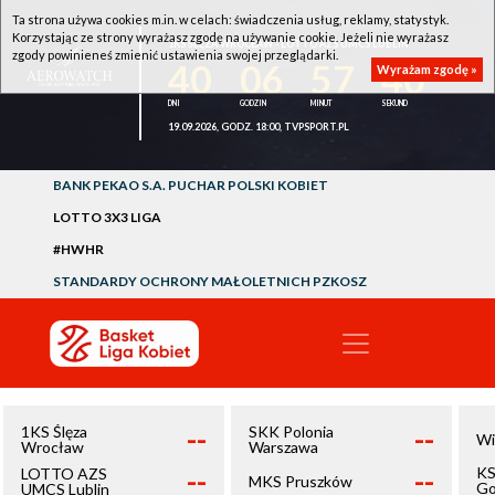
Ta strona używa cookies m.in. w celach: świadczenia usług, reklamy, statystyk.
Korzystając ze strony wyrażasz zgodę na używanie cookie. Jeżeli nie wyrażasz
1KS ŚLĘZA WROCŁAW - LOTTO AZS UMCS LUBLIN
zgody powinieneś zmienić ustawienia swojej przeglądarki.
40
06
57
39
Wyrażam zgodę »
19.09.2026, GODZ. 18:00, TVPSPORT.PL
BANK PEKAO S.A. PUCHAR POLSKI KOBIET
LOTTO 3X3 LIGA
#HWHR
STANDARDY OCHRONY MAŁOLETNICH PZKOSZ
--
--
1KS Ślęza
SKK Polonia
Wi
Wrocław
Warszawa
--
--
KS
LOTTO AZS
MKS Pruszków
Go
UMCS Lublin