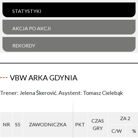
STATYSTYKI
AKCJA PO AKCJI
REKORDY
VBW ARKA GDYNIA
Trener: Jelena Škerović. Asystent: Tomasz Cielebąk
ZA 2
ZA 2
CZAS
CZAS
NR
NR
S5
S5
ZAWODNICZKA
ZAWODNICZKA
PKT
PKT
GRY
GRY
C/W
C/W
%
%