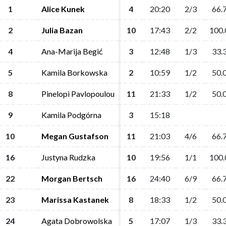
1
1
Alice Kunek
Alice Kunek
4
4
20:20
20:20
2/3
2/3
66.
66.
2
2
Julia Bazan
Julia Bazan
10
10
17:43
17:43
2/2
2/2
100.
100.
4
4
Ana-Marija Begić
Ana-Marija Begić
3
3
12:48
12:48
1/3
1/3
33.
33.
5
5
Kamila Borkowska
Kamila Borkowska
2
2
10:59
10:59
1/2
1/2
50.
50.
8
8
Pinelopi Pavlopoulou
Pinelopi Pavlopoulou
11
11
21:33
21:33
1/2
1/2
50.
50.
9
9
Kamila Podgórna
Kamila Podgórna
3
3
15:18
15:18
10
10
Megan Gustafson
Megan Gustafson
11
11
21:03
21:03
4/6
4/6
66.
66.
16
16
Justyna Rudzka
Justyna Rudzka
10
10
19:56
19:56
1/1
1/1
100.
100.
22
22
Morgan Bertsch
Morgan Bertsch
16
16
24:40
24:40
6/9
6/9
66.
66.
23
23
Marissa Kastanek
Marissa Kastanek
8
8
18:33
18:33
1/2
1/2
50.
50.
24
24
Agata Dobrowolska
Agata Dobrowolska
5
5
17:07
17:07
1/3
1/3
33.
33.