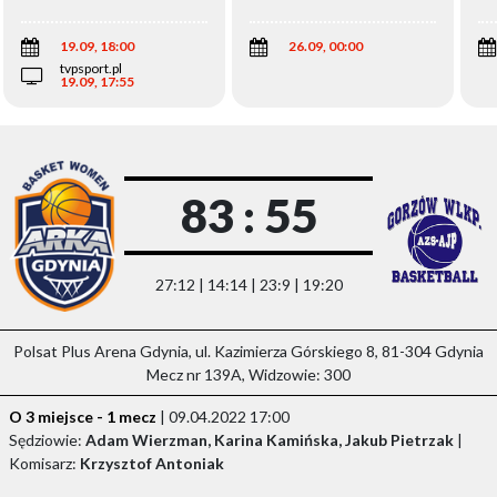
Wi
19.09, 18:00
26.09, 00:00
tvpsport.pl
19.09, 17:55
83 : 55
27:12 | 14:14 | 23:9 | 19:20
Polsat Plus Arena Gdynia, ul. Kazimierza Górskiego 8, 81-304 Gdynia
Mecz nr 139A, Widzowie: 300
O 3 miejsce - 1 mecz
| 09.04.2022 17:00
Sędziowie:
Adam Wierzman, Karina Kamińska, Jakub Pietrzak
|
Komisarz:
Krzysztof Antoniak