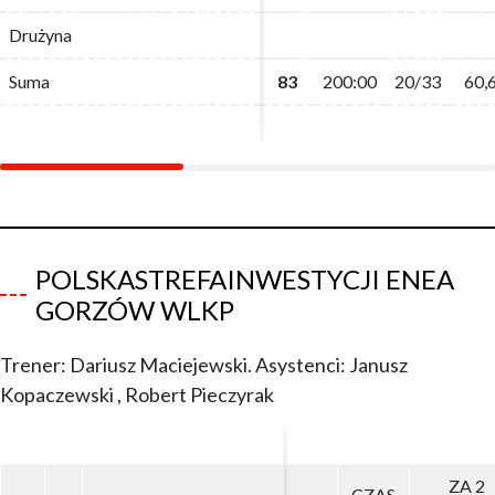
Drużyna
Drużyna
Suma
Suma
83
83
200:00
200:00
20/33
20/33
60,
60,
POLSKASTREFAINWESTYCJI ENEA
GORZÓW WLKP
Trener: Dariusz Maciejewski. Asystenci: Janusz
Kopaczewski , Robert Pieczyrak
ZA 2
ZA 2
CZAS
CZAS