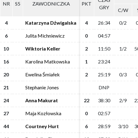
NR
NR
S5
S5
ZAWODNICZKA
ZAWODNICZKA
PKT
PKT
GRY
GRY
C/W
C/W
4
4
Katarzyna Dźwigalska
Katarzyna Dźwigalska
4
4
26:34
26:34
0/2
0/2
0
0
6
6
Julita Michniewicz
Julita Michniewicz
0
0
04:57
04:57
10
10
Wiktoria Keller
Wiktoria Keller
2
2
11:50
11:50
1/2
1/2
5
5
16
16
Karolina Matkowska
Karolina Matkowska
1
1
23:24
23:24
20
20
Ewelina Śmiałek
Ewelina Śmiałek
2
2
25:19
25:19
0/3
0/3
0
0
21
21
Stephanie Jones
Stephanie Jones
DNP
DNP
24
24
Anna Makurat
Anna Makurat
22
22
38:30
38:30
2/9
2/9
2
2
27
27
Maja Kozłowska
Maja Kozłowska
0
0
02:57
02:57
44
44
Courtney Hurt
Courtney Hurt
6
6
28:59
28:59
3/10
3/10
3
3