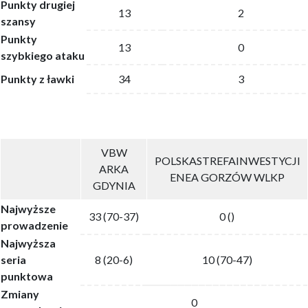
Punkty drugiej
13
2
szansy
Punkty
13
0
szybkiego ataku
Punkty z ławki
34
3
VBW
POLSKASTREFAINWESTYCJI
ARKA
ENEA GORZÓW WLKP
GDYNIA
Najwyższe
33 (70-37)
0 ()
prowadzenie
Najwyższa
seria
8 (20-6)
10 (70-47)
punktowa
Zmiany
0