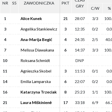
NR
NR
S5
S5
ZAWODNICZKA
ZAWODNICZKA
PKT
PKT
GRY
GRY
C/W
C/W
%
%
1
1
Alice Kunek
Alice Kunek
21
21
28:07
28:07
3/3
3/3
100
100
3
3
Angelika Stankiewicz
Angelika Stankiewicz
3
3
12:35
12:35
0/2
0/2
0.0
0.0
4
4
Ana-Marija Begić
Ana-Marija Begić
4
4
24:35
24:35
2/5
2/5
40.
40.
7
7
Melissa Diawakana
Melissa Diawakana
6
6
14:37
14:37
3/3
3/3
100
100
10
10
Roksana Schmidt
Roksana Schmidt
DNP
DNP
11
11
Agnieszka Skobel
Agnieszka Skobel
3
3
11:53
11:53
0/1
0/1
0.0
0.0
14
14
Emilia Lamparska
Emilia Lamparska
6
6
22:07
22:07
0/2
0/2
0.0
0.0
16
16
Katarzyna Trzeciak
Katarzyna Trzeciak
8
8
25:23
25:23
1/1
1/1
100
100
21
21
Laura Miškinienė
Laura Miškinienė
17
17
33:18
33:18
6/9
6/9
66.
66.