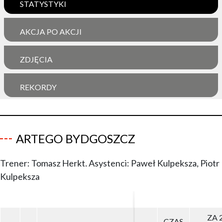
STATYSTYKI
AKCJA PO AKCJI
ZDJĘCIA
REKORDY
ARTEGO BYDGOSZCZ
Trener: Tomasz Herkt. Asystenci: Paweł Kulpeksza, Piotr
Kulpeksza
ZA 
ZA 
CZAS
CZAS