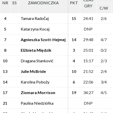
NR
NR
S5
S5
ZAWODNICZKA
ZAWODNICZKA
PKT
PKT
GRY
GRY
C/W
C/W
4
4
Tamara Radočaj
Tamara Radočaj
15
15
24:41
24:41
2/6
2/6
5
5
Katarzyna Kocaj
Katarzyna Kocaj
DNP
DNP
7
7
Agnieszka Szott-Hejmej
Agnieszka Szott-Hejmej
14
14
29:48
29:48
4/7
4/7
8
8
Elżbieta Międzik
Elżbieta Międzik
3
3
25:01
25:01
0/2
0/2
10
10
Dragana Stanković
Dragana Stanković
4
4
15:17
15:17
2/3
2/3
13
13
Julie McBride
Julie McBride
10
10
21:52
21:52
2/4
2/4
14
14
Karolina Poboży
Karolina Poboży
6
6
22:06
22:06
3/4
3/4
17
17
Ziomara Morrison
Ziomara Morrison
19
19
34:27
34:27
4/5
4/5
21
21
Paulina Niedziółka
Paulina Niedziółka
DNP
DNP