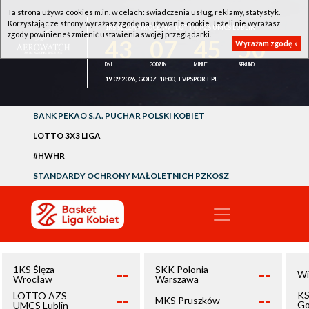
Ta strona używa cookies m.in. w celach: świadczenia usług, reklamy, statystyk.
Korzystając ze strony wyrażasz zgodę na używanie cookie. Jeżeli nie wyrażasz
1KS ŚLĘZA WROCŁAW - LOTTO AZS UMCS LUBLIN
zgody powinieneś zmienić ustawienia swojej przeglądarki.
43
07
45
50
Wyrażam zgodę »
19.09.2026, GODZ. 18:00, TVPSPORT.PL
BANK PEKAO S.A. PUCHAR POLSKI KOBIET
LOTTO 3X3 LIGA
#HWHR
STANDARDY OCHRONY MAŁOLETNICH PZKOSZ
--
--
1KS Ślęza
SKK Polonia
Wi
Wrocław
Warszawa
--
--
KS
LOTTO AZS
MKS Pruszków
Go
UMCS Lublin