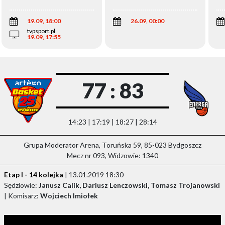
Wi
19.09, 18:00
26.09, 00:00
tvpsport.pl
19.09, 17:55
77 : 83
14:23 | 17:19 | 18:27 | 28:14
Grupa Moderator Arena, Toruńska 59, 85-023 Bydgoszcz
Mecz nr 093, Widzowie: 1340
Etap I - 14 kolejka
| 13.01.2019 18:30
Sędziowie:
Janusz Calik, Dariusz Lenczowski, Tomasz Trojanowski
| Komisarz:
Wojciech Imiołek