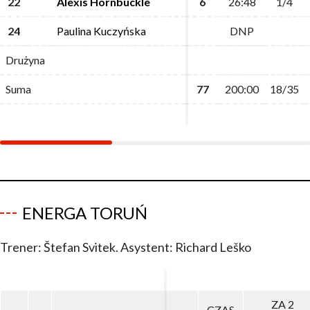
22
22
Alexis Hornbuckle
Alexis Hornbuckle
6
6
26:48
26:48
1/4
1/4
24
24
Paulina Kuczyńska
Paulina Kuczyńska
DNP
DNP
Drużyna
Drużyna
Suma
Suma
77
77
200:00
200:00
18/35
18/35
ENERGA TORUŃ
Trener: Štefan Svitek. Asystent: Richard Leško
ZA 2
ZA 2
CZAS
CZAS