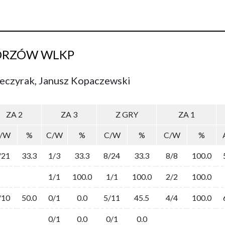
GORZÓW WLKP
ieczyrak, Janusz Kopaczewski
ZA 2
ZA 3
Z GRY
ZA 1
/W
%
C/W
%
C/W
%
C/W
%
/21
33.3
1/3
33.3
8/24
33.3
8/8
100.0
1/1
100.0
1/1
100.0
2/2
100.0
/10
50.0
0/1
0.0
5/11
45.5
4/4
100.0
0/1
0.0
0/1
0.0