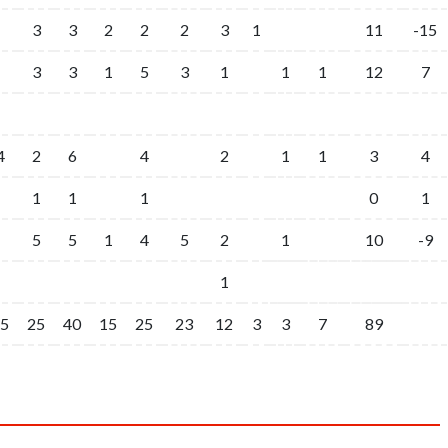
3
3
2
2
2
3
1
11
-15
3
3
1
5
3
1
1
1
12
7
4
2
6
4
2
1
1
3
4
1
1
1
0
1
5
5
1
4
5
2
1
10
-9
1
5
25
40
15
25
23
12
3
3
7
89