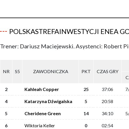
POLSKASTREFAINWESTYCJI ENEA 
Trener: Dariusz Maciejewski. Asystenci: Robert P
NR
S5
ZAWODNICZKA
PKT
CZAS GRY
C
2
Kahleah Copper
25
37:06
7
4
Katarzyna Dźwigalska
5
20:58
5
Cheridene Green
14
34:10
5
6
Wiktoria Keller
0
02:54