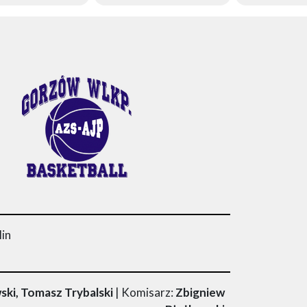
lin
ki, Tomasz Trybalski
| Komisarz:
Zbigniew