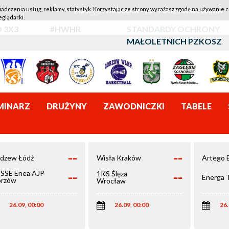
iadczenia usług, reklamy, statystyk. Korzystając ze strony wyrażasz zgodę na używanie c
1KS ŚLĘZA WROCŁAW - LOTTO AZS UMCS LUBLIN
eglądarki.
 3X3
#HWHR
STANDARDY OCHRONY
MAŁOLETNICH PZKOSZ
MINARZ
DRUŻYNY
ZAWODNICZKI
TABELE
--
--
dzew Łódź
Wisła Kraków
Artego 
--
--
SSE Enea AJP
1KS Ślęza
Energa 
rzów
Wrocław
elkopolski
26.09, 00:00
26.09, 00:00
26.