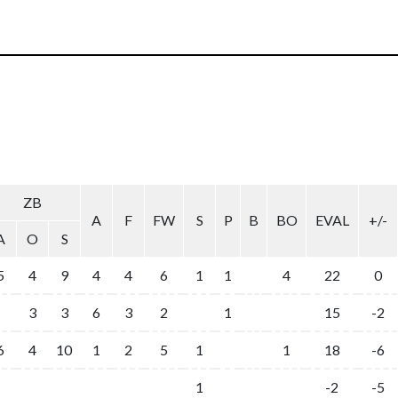
ZB
A
F
FW
S
P
B
BO
EVAL
+/-
A
O
S
5
4
9
4
4
6
1
1
4
22
0
3
3
6
3
2
1
15
-2
6
4
10
1
2
5
1
1
18
-6
1
-2
-5