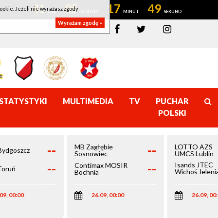
41
05
17
48
ookie. Jeżeli nie wyrażasz zgody
Wyrażam zgodę »
STATYSTYKI
MULTIMEDIA
TV
PUCHAR
POLSKI
--
--
MB Zagłębie
LOTTO AZS
Bydgoszcz
Sosnowiec
UMCS Lublin
--
--
Isands JTEC
Contimax MOSIR
Toruń
Wichoś Jeleni
Bochnia
Góra
09, 00:00
26.09, 00:00
26.09, 00