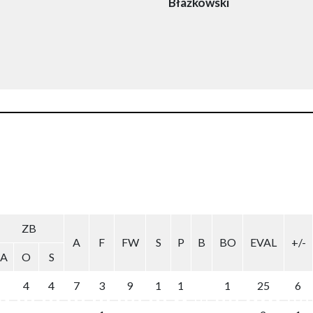
Błażkowski
ZB
A
F
FW
S
P
B
BO
EVAL
+/-
A
O
S
4
4
7
3
9
1
1
1
25
6