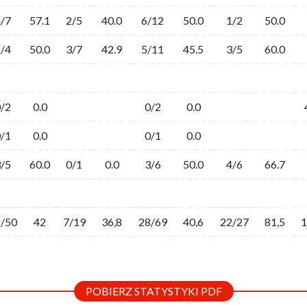
/7
57.1
2/5
40.0
6/12
50.0
1/2
50.0
/4
50.0
3/7
42.9
5/11
45.5
3/5
60.0
/2
0.0
0/2
0.0
/1
0.0
0/1
0.0
/5
60.0
0/1
0.0
3/6
50.0
4/6
66.7
/50
42
7/19
36,8
28/69
40,6
22/27
81,5
1
POBIERZ STATYSTYKI PDF