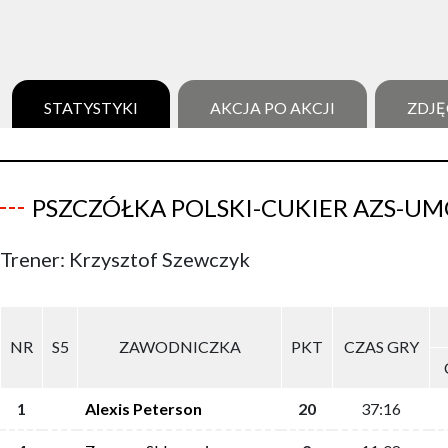
STATYSTYKI
AKCJA PO AKCJI
ZDJĘ
PSZCZÓŁKA POLSKI-CUKIER AZS-UM
Trener: Krzysztof Szewczyk
NR
S5
ZAWODNICZKA
PKT
CZAS GRY
1
Alexis Peterson
20
37:16