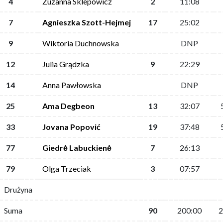
4
Zuzanna Sklepowicz
2
11:08
7
Agnieszka Szott-Hejmej
17
25:02
9
Wiktoria Duchnowska
DNP
12
Julia Grądzka
9
22:29
14
Anna Pawłowska
DNP
25
Ama Degbeon
13
32:07
33
Jovana Popović
19
37:48
77
Giedrė Labuckienė
7
26:13
79
Olga Trzeciak
3
07:57
Drużyna
Suma
90
200:00
2