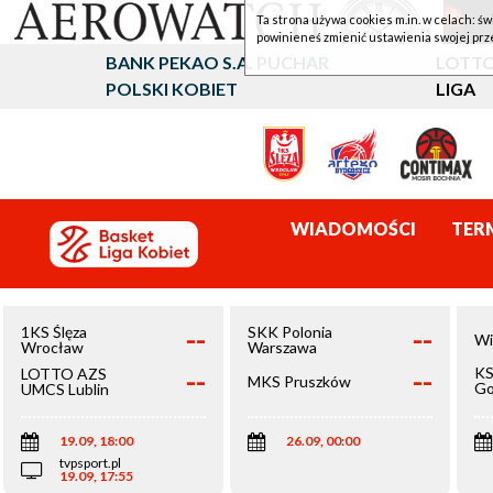
Ta strona używa cookies m.in. w celach: św
powinieneś zmienić ustawienia swojej prz
BANK PEKAO S.A. PUCHAR
LOTTO
POLSKI KOBIET
LIGA
WIADOMOŚCI
TER
--
--
1KS Ślęza
SKK Polonia
Wi
Wrocław
Warszawa
--
--
KS
LOTTO AZS
MKS Pruszków
Go
UMCS Lublin
Wi
19.09, 18:00
26.09, 00:00
tvpsport.pl
19.09, 17:55