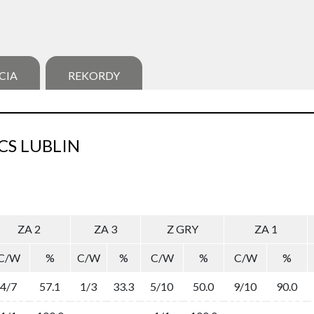
CIA
REKORDY
CS LUBLIN
ZA 2
ZA 3
Z GRY
ZA 1
C/W
%
C/W
%
C/W
%
C/W
%
4/7
57.1
1/3
33.3
5/10
50.0
9/10
90.0