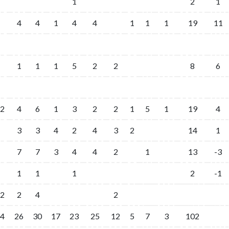
1
2
1
4
4
1
4
4
1
1
1
19
11
1
1
1
5
2
2
8
6
2
4
6
1
3
2
2
1
5
1
19
4
3
3
4
2
4
3
2
14
1
7
7
3
4
4
2
1
13
-3
1
1
1
2
-1
2
2
4
2
4
26
30
17
23
25
12
5
7
3
102