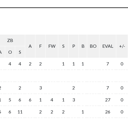
ZB
A
F
FW
S
P
B
BO
EVAL
+/-
A
O
S
4
4
2
2
1
1
1
7
0
2
2
3
2
7
0
1
5
6
6
1
4
1
3
27
0
5
6
11
2
2
2
1
26
0