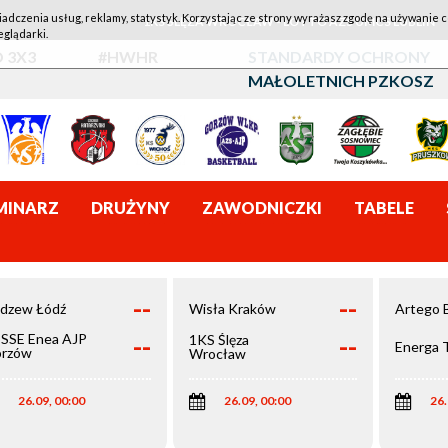
iadczenia usług, reklamy, statystyk. Korzystając ze strony wyrażasz zgodę na używanie c
1KS ŚLĘZA WROCŁAW - LOTTO AZS UMCS LUBLIN
eglądarki.
 3X3
#HWHR
STANDARDY OCHRONY
MAŁOLETNICH PZKOSZ
MINARZ
DRUŻYNY
ZAWODNICZKI
TABELE
--
--
dzew Łódź
Wisła Kraków
Artego 
--
--
SSE Enea AJP
1KS Ślęza
Energa 
rzów
Wrocław
elkopolski
26.09, 00:00
26.09, 00:00
26.