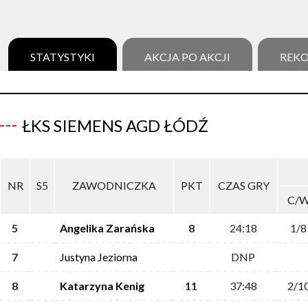
STATYSTYKI
AKCJA PO AKCJI
REK
ŁKS SIEMENS AGD ŁÓDŹ
NR
S5
ZAWODNICZKA
PKT
CZAS GRY
C/
5
Angelika Zarańska
8
24:18
1/8
7
Justyna Jeziorna
DNP
8
Katarzyna Kenig
11
37:48
2/1