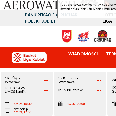
Ta strona używa cookies m.in. w celach: św
powinieneś zmienić ustawienia swojej prz
BANK PEKAO S.A. PUCHAR
LOTTO
POLSKI KOBIET
LIGA
WIADOMOŚCI
TER
--
--
1KS Ślęza
SKK Polonia
Wi
Wrocław
Warszawa
--
--
KS
LOTTO AZS
MKS Pruszków
Go
UMCS Lublin
Wi
19.09, 18:00
26.09, 00:00
tvpsport.pl
19.09, 17:55