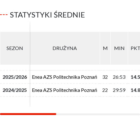
STATYSTYKI ŚREDNIE
SEZON
SEZON
DRUŻYNA
DRUŻYNA
M
M
MIN
MIN
PK
PK
2025/2026
2025/2026
Enea AZS Politechnika Poznań
Enea AZS Politechnika Poznań
32
32
26:53
26:53
14.
14.
2024/2025
2024/2025
Enea AZS Politechnika Poznań
Enea AZS Politechnika Poznań
22
22
29:59
29:59
14.
14.