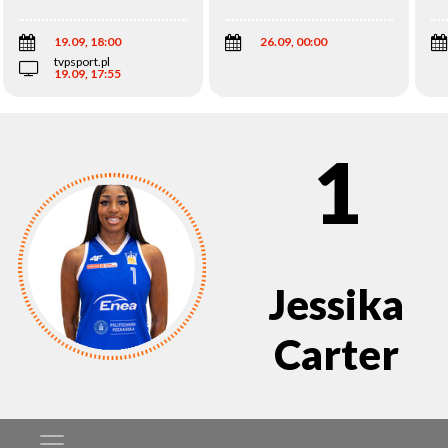
Wi
19.09, 18:00
26.09, 00:00
tvpsport.pl
19.09, 17:55
1
Jessika
Carter