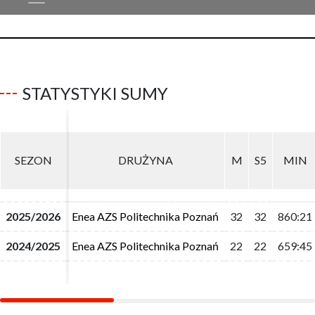
STATYSTYKI SUMY
SEZON
SEZON
DRUŻYNA
DRUŻYNA
M
M
S5
S5
MIN
MIN
2025/2026
2025/2026
Enea AZS Politechnika Poznań
Enea AZS Politechnika Poznań
32
32
32
32
860:21
860:21
2024/2025
2024/2025
Enea AZS Politechnika Poznań
Enea AZS Politechnika Poznań
22
22
22
22
659:45
659:45