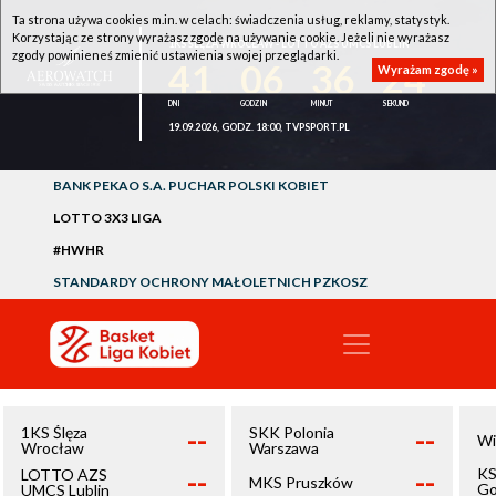
Ta strona używa cookies m.in. w celach: świadczenia usług, reklamy, statystyk.
Korzystając ze strony wyrażasz zgodę na używanie cookie. Jeżeli nie wyrażasz
1KS ŚLĘZA WROCŁAW - LOTTO AZS UMCS LUBLIN
zgody powinieneś zmienić ustawienia swojej przeglądarki.
41
06
36
24
Wyrażam zgodę »
19.09.2026, GODZ. 18:00, TVPSPORT.PL
BANK PEKAO S.A. PUCHAR POLSKI KOBIET
LOTTO 3X3 LIGA
#HWHR
STANDARDY OCHRONY MAŁOLETNICH PZKOSZ
--
--
1KS Ślęza
SKK Polonia
Wi
Wrocław
Warszawa
--
--
KS
LOTTO AZS
MKS Pruszków
Go
UMCS Lublin