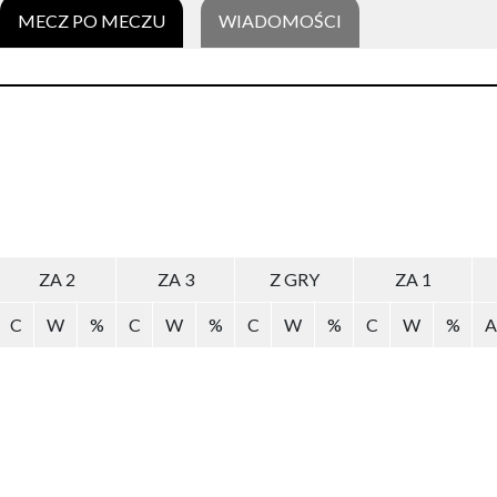
MECZ PO MECZU
WIADOMOŚCI
ZA 2
ZA 3
Z GRY
ZA 1
C
W
%
C
W
%
C
W
%
C
W
%
A