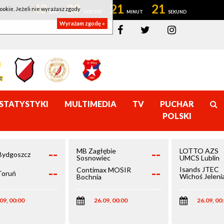
43
20
21
21
ookie. Jeżeli nie wyrażasz zgody
Wyrażam zgodę »
STATYSTYKI
MULTIMEDIA
TV
PUCHAR
POLSKI
--
--
MB Zagłębie
LOTTO AZS
Bydgoszcz
Sosnowiec
UMCS Lublin
--
--
Isands JTEC
Contimax MOSIR
Toruń
Wichoś Jeleni
Bochnia
Góra
09, 00:00
26.09, 00:00
26.09, 00