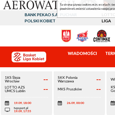
Ta strona używa cookies m.in. w celach: św
powinieneś zmienić ustawienia swojej prz
BANK PEKAO S.A. PUCHAR
LOTTO
POLSKI KOBIET
LIGA
WIADOMOŚCI
TER
--
--
1KS Ślęza
SKK Polonia
Wi
Wrocław
Warszawa
--
--
KS
LOTTO AZS
MKS Pruszków
Go
UMCS Lublin
Wi
19.09, 18:00
26.09, 00:00
tvpsport.pl
19.09, 17:55