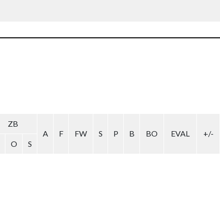
ZB
A
F
FW
S
P
B
BO
EVAL
+/-
O
S