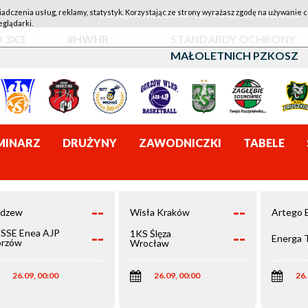
iadczenia usług, reklamy, statystyk. Korzystając ze strony wyrażasz zgodę na używanie c
1KS ŚLĘZA WROCŁAW - LOTTO AZS UMCS LUBLIN
eglądarki.
 3X3
#HWHR
STANDARDY OCHRONY
MAŁOLETNICH PZKOSZ
MINARZ
DRUŻYNY
ZAWODNICZKI
TABELE
--
--
dzew
Wisła Kraków
Artego 
--
--
SSE Enea AJP
1KS Ślęza
Energa 
rzów
Wrocław
elkopolski
26.09, 00:00
26.09, 00:00
26.