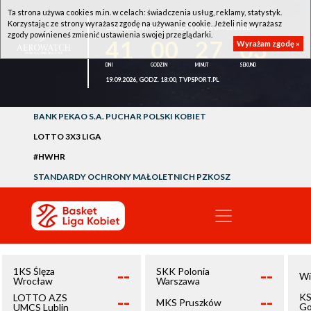
Ta strona używa cookies m.in. w celach: świadczenia usług, reklamy, statystyk.
Korzystając ze strony wyrażasz zgodę na używanie cookie. Jeżeli nie wyrażasz
1KS ŚLĘZA WROCŁAW - LOTTO AZS UMCS LUBLIN
zgody powinieneś zmienić ustawienia swojej przeglądarki.
41
00
27
03
Wyrażam zgodę »
19.09.2026, GODZ. 18:00, TVPSPORT.PL
BANK PEKAO S.A. PUCHAR POLSKI KOBIET
LOTTO 3X3 LIGA
#HWHR
STANDARDY OCHRONY MAŁOLETNICH PZKOSZ
--
--
1KS Ślęza
SKK Polonia
Wi
Wrocław
Warszawa
--
--
KS
LOTTO AZS
MKS Pruszków
Go
UMCS Lublin