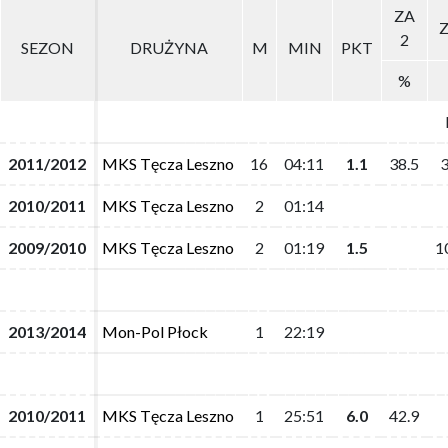
ZA
ZA
Z
Z
2
2
SEZON
SEZON
DRUŻYNA
DRUŻYNA
M
M
MIN
MIN
PKT
PKT
%
%
2011/2012
2011/2012
MKS Tęcza Leszno
MKS Tęcza Leszno
16
16
04:11
04:11
1.1
1.1
38.5
38.5
3
3
2010/2011
2010/2011
MKS Tęcza Leszno
MKS Tęcza Leszno
2
2
01:14
01:14
2009/2010
2009/2010
MKS Tęcza Leszno
MKS Tęcza Leszno
2
2
01:19
01:19
1.5
1.5
1
1
2013/2014
2013/2014
Mon-Pol Płock
Mon-Pol Płock
1
1
22:19
22:19
2010/2011
2010/2011
MKS Tęcza Leszno
MKS Tęcza Leszno
1
1
25:51
25:51
6.0
6.0
42.9
42.9