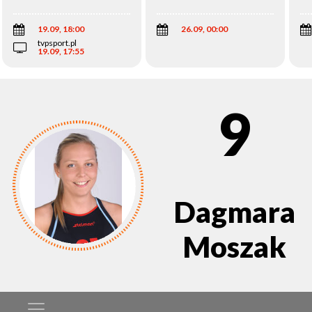
Wi
19.09, 18:00
26.09, 00:00
tvpsport.pl
19.09, 17:55
9
Dagmara
Moszak