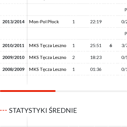
P
P
2013/2014
2013/2014
Mon-Pol Płock
Mon-Pol Płock
1
1
22:19
22:19
0/
0/
P
P
2010/2011
2010/2011
MKS Tęcza Leszno
MKS Tęcza Leszno
1
1
25:51
25:51
6
6
3/
3/
2009/2010
2009/2010
MKS Tęcza Leszno
MKS Tęcza Leszno
2
2
18:23
18:23
0/
0/
2008/2009
2008/2009
MKS Tęcza Leszno
MKS Tęcza Leszno
1
1
01:36
01:36
0/
0/
STATYSTYKI ŚREDNIE