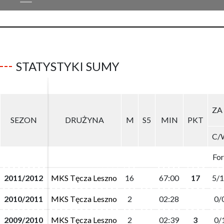
STATYSTYKI SUMY
ZA
ZA
SEZON
SEZON
DRUŻYNA
DRUŻYNA
M
M
S5
S5
MIN
MIN
PKT
PKT
C/
C/
For
For
2011/2012
2011/2012
MKS Tęcza Leszno
MKS Tęcza Leszno
16
16
67:00
67:00
17
17
5/
5/
2010/2011
2010/2011
MKS Tęcza Leszno
MKS Tęcza Leszno
2
2
02:28
02:28
0/
0/
2009/2010
2009/2010
MKS Tęcza Leszno
MKS Tęcza Leszno
2
2
02:39
02:39
3
3
0/
0/