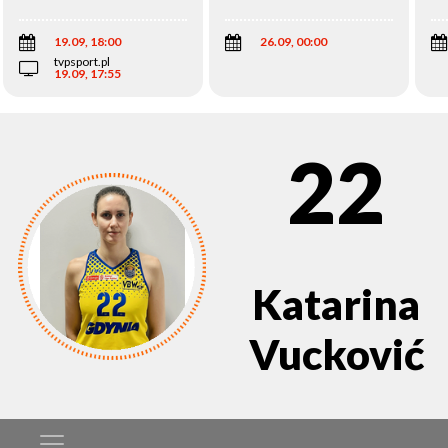
Wi
19.09, 18:00
26.09, 00:00
tvpsport.pl
19.09, 17:55
22
Katarina
Vucković