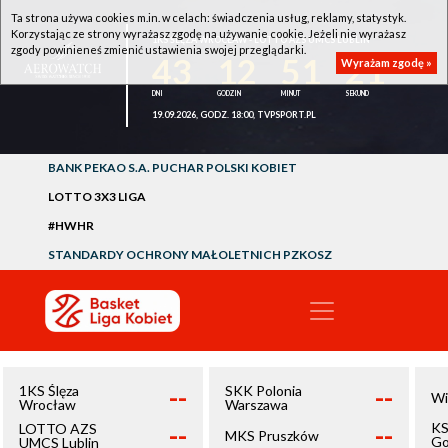
Ta strona używa cookies m.in. w celach: świadczenia usług, reklamy, statystyk.
Korzystając ze strony wyrażasz zgodę na używanie cookie. Jeżeli nie wyrażasz
1KS ŚLĘZA WROCŁAW - LOTTO AZS UMCS LUBLIN
zgody powinieneś zmienić ustawienia swojej przeglądarki.
43
12
51
21
Wyrażam zgodę »
19.09.2026, GODZ. 18:00, TVPSPORT.PL
BANK PEKAO S.A. PUCHAR POLSKI KOBIET
LOTTO 3X3 LIGA
#HWHR
STANDARDY OCHRONY MAŁOLETNICH PZKOSZ
--
--
1KS Ślęza
SKK Polonia
Wi
Wrocław
Warszawa
--
--
KS
LOTTO AZS
MKS Pruszków
Go
UMCS Lublin