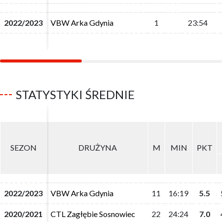
2022/2023
2022/2023
VBW Arka Gdynia
VBW Arka Gdynia
1
1
23:54
23:54
STATYSTYKI ŚREDNIE
SEZON
SEZON
DRUŻYNA
DRUŻYNA
M
M
MIN
MIN
PKT
PKT
2022/2023
2022/2023
VBW Arka Gdynia
VBW Arka Gdynia
11
11
16:19
16:19
5.5
5.5
2020/2021
2020/2021
CTL Zagłębie Sosnowiec
CTL Zagłębie Sosnowiec
22
22
24:24
24:24
7.0
7.0