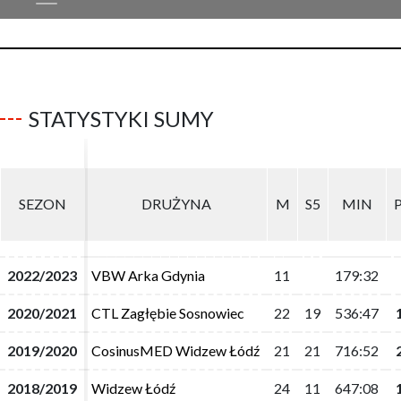
STATYSTYKI SUMY
SEZON
SEZON
DRUŻYNA
DRUŻYNA
M
M
S5
S5
MIN
MIN
2022/2023
2022/2023
VBW Arka Gdynia
VBW Arka Gdynia
11
11
179:32
179:32
2020/2021
2020/2021
CTL Zagłębie Sosnowiec
CTL Zagłębie Sosnowiec
22
22
19
19
536:47
536:47
2019/2020
2019/2020
CosinusMED Widzew Łódź
CosinusMED Widzew Łódź
21
21
21
21
716:52
716:52
2018/2019
2018/2019
Widzew Łódź
Widzew Łódź
24
24
11
11
647:08
647:08