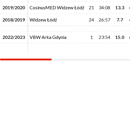
2019/2020
2019/2020
CosinusMED Widzew Łódź
CosinusMED Widzew Łódź
21
21
34:08
34:08
13.3
13.3
2018/2019
2018/2019
Widzew Łódź
Widzew Łódź
24
24
26:57
26:57
7.7
7.7
2022/2023
2022/2023
VBW Arka Gdynia
VBW Arka Gdynia
1
1
23:54
23:54
15.0
15.0