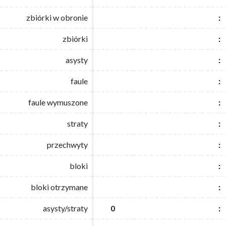
zbiórki w obronie
zbiórki w obronie
:
:
zbiórki
zbiórki
:
:
asysty
asysty
:
:
faule
faule
:
:
faule wymuszone
faule wymuszone
:
:
straty
straty
:
:
przechwyty
przechwyty
:
:
bloki
bloki
:
:
bloki otrzymane
bloki otrzymane
:
:
asysty/straty
asysty/straty
0
0
:
: