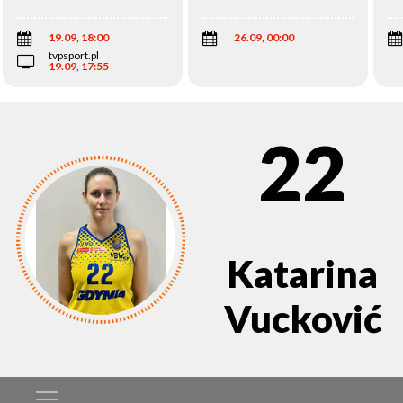
Wi
19.09, 18:00
26.09, 00:00
tvpsport.pl
19.09, 17:55
22
Katarina
Vucković