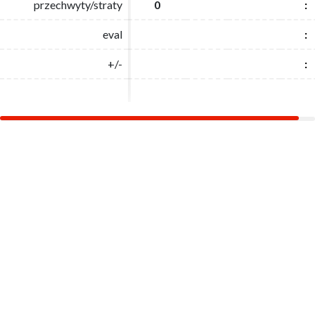
przechwyty/straty
przechwyty/straty
0
0
:
:
eval
eval
:
:
+/-
+/-
:
: