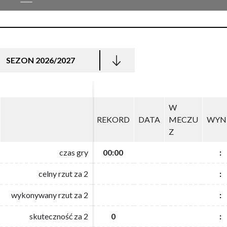
SEZON 2026/2027
W
W
REKORD
REKORD
DATA
DATA
MECZU
MECZU
WYN
WYN
Z
Z
czas gry
czas gry
00:00
00:00
:
:
celny rzut za 2
celny rzut za 2
:
:
wykonywany rzut za 2
wykonywany rzut za 2
:
:
skuteczność za 2
skuteczność za 2
0
0
:
: