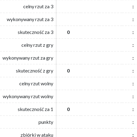
celny rzut za 3
celny rzut za 3
:
:
wykonywany rzut za 3
wykonywany rzut za 3
:
:
skuteczność za 3
skuteczność za 3
0
0
:
:
celny rzut z gry
celny rzut z gry
:
:
wykonywany rzut za gry
wykonywany rzut za gry
:
:
skuteczność z gry
skuteczność z gry
0
0
:
:
celny rzut wolny
celny rzut wolny
:
:
wykonywany rzut wolny
wykonywany rzut wolny
:
:
skuteczność za 1
skuteczność za 1
0
0
:
:
punkty
punkty
:
:
zbiórki w ataku
zbiórki w ataku
:
: