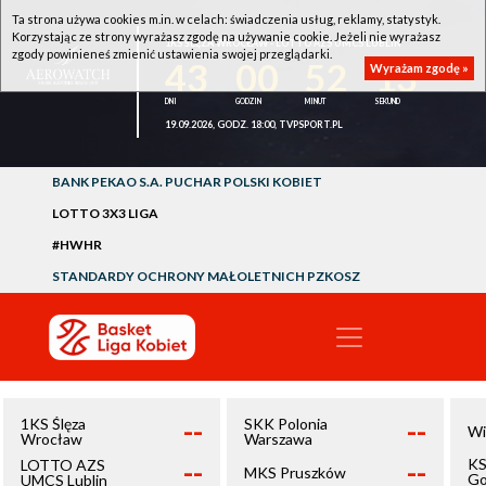
Ta strona używa cookies m.in. w celach: świadczenia usług, reklamy, statystyk.
Korzystając ze strony wyrażasz zgodę na używanie cookie. Jeżeli nie wyrażasz
1KS ŚLĘZA WROCŁAW - LOTTO AZS UMCS LUBLIN
zgody powinieneś zmienić ustawienia swojej przeglądarki.
43
00
52
13
Wyrażam zgodę »
19.09.2026, GODZ. 18:00, TVPSPORT.PL
BANK PEKAO S.A. PUCHAR POLSKI KOBIET
LOTTO 3X3 LIGA
#HWHR
STANDARDY OCHRONY MAŁOLETNICH PZKOSZ
--
--
1KS Ślęza
SKK Polonia
Wi
Wrocław
Warszawa
--
--
KS
LOTTO AZS
MKS Pruszków
Go
UMCS Lublin