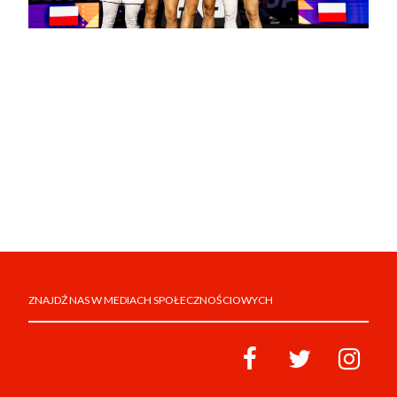
ZNAJDŹ NAS W MEDIACH SPOŁECZNOŚCIOWYCH