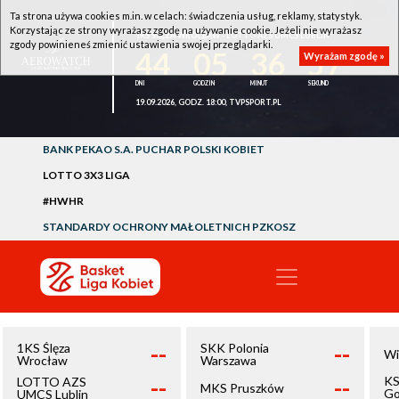
Ta strona używa cookies m.in. w celach: świadczenia usług, reklamy, statystyk.
Korzystając ze strony wyrażasz zgodę na używanie cookie. Jeżeli nie wyrażasz
1KS ŚLĘZA WROCŁAW - LOTTO AZS UMCS LUBLIN
zgody powinieneś zmienić ustawienia swojej przeglądarki.
44
05
36
57
Wyrażam zgodę »
19.09.2026, GODZ. 18:00, TVPSPORT.PL
BANK PEKAO S.A. PUCHAR POLSKI KOBIET
LOTTO 3X3 LIGA
#HWHR
STANDARDY OCHRONY MAŁOLETNICH PZKOSZ
--
--
1KS Ślęza
SKK Polonia
Wi
Wrocław
Warszawa
--
--
KS
LOTTO AZS
MKS Pruszków
Go
UMCS Lublin