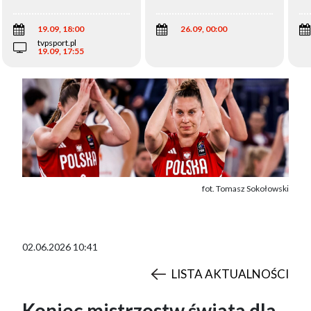
Wi
19.09, 18:00
26.09, 00:00
tvpsport.pl
19.09, 17:55
fot. Tomasz Sokołowski
02.06.2026 10:41
LISTA AKTUALNOŚCI
Koniec mistrzostw świata dla