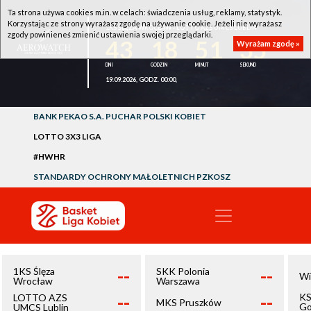
Ta strona używa cookies m.in. w celach: świadczenia usług, reklamy, statystyk.
Korzystając ze strony wyrażasz zgodę na używanie cookie. Jeżeli nie wyrażasz
1KS ŚLĘZA WROCŁAW - LOTTO AZS UMCS LUBLIN
zgody powinieneś zmienić ustawienia swojej przeglądarki.
43
18
51
34
Wyrażam zgodę »
19.09.2026, GODZ. 00:00,
BANK PEKAO S.A. PUCHAR POLSKI KOBIET
LOTTO 3X3 LIGA
#HWHR
STANDARDY OCHRONY MAŁOLETNICH PZKOSZ
--
--
1KS Ślęza
SKK Polonia
Wi
Wrocław
Warszawa
--
--
KS
LOTTO AZS
MKS Pruszków
Go
UMCS Lublin