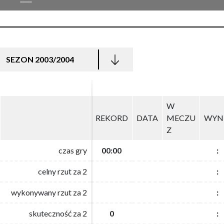
SEZON 2003/2004
W
W
REKORD
REKORD
DATA
DATA
MECZU
MECZU
WYN
WYN
Z
Z
czas gry
czas gry
00:00
00:00
:
:
celny rzut za 2
celny rzut za 2
:
:
wykonywany rzut za 2
wykonywany rzut za 2
:
:
skuteczność za 2
skuteczność za 2
0
0
:
: