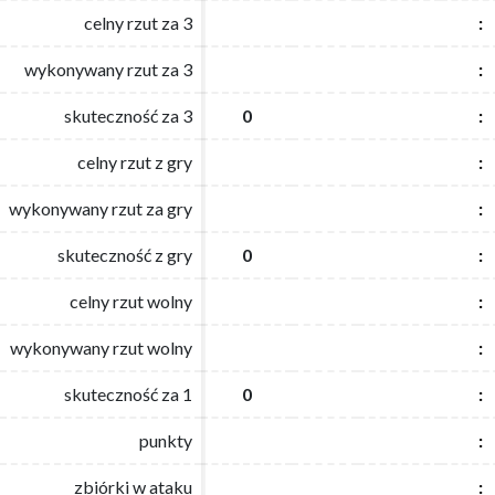
celny rzut za 3
celny rzut za 3
:
:
wykonywany rzut za 3
wykonywany rzut za 3
:
:
skuteczność za 3
skuteczność za 3
0
0
:
:
celny rzut z gry
celny rzut z gry
:
:
wykonywany rzut za gry
wykonywany rzut za gry
:
:
skuteczność z gry
skuteczność z gry
0
0
:
:
celny rzut wolny
celny rzut wolny
:
:
wykonywany rzut wolny
wykonywany rzut wolny
:
:
skuteczność za 1
skuteczność za 1
0
0
:
:
punkty
punkty
:
:
zbiórki w ataku
zbiórki w ataku
:
: