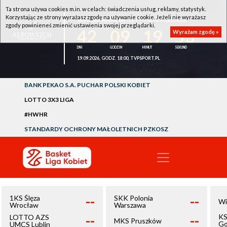
Ta strona używa cookies m.in. w celach: świadczenia usług, reklamy, statystyk.
Korzystając ze strony wyrażasz zgodę na używanie cookie. Jeżeli nie wyrażasz
1KS ŚLĘZA WROCŁAW - LOTTO AZS UMCS LUBLIN
zgody powinieneś zmienić ustawienia swojej przeglądarki.
42
09
19
53
Wyrażam zgodę »
19.09.2026, GODZ. 18:00, TVPSPORT.PL
BANK PEKAO S.A. PUCHAR POLSKI KOBIET
LOTTO 3X3 LIGA
#HWHR
STANDARDY OCHRONY MAŁOLETNICH PZKOSZ
--
--
1KS Ślęza
SKK Polonia
Wi
Wrocław
Warszawa
--
--
KS
LOTTO AZS
MKS Pruszków
Go
UMCS Lublin