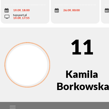
Wi
19.09, 18:00
26.09, 00:00
tvpsport.pl
19.09, 17:55
11
Kamila
Borkowsk