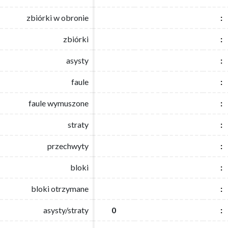
zbiórki w obronie
zbiórki w obronie
:
:
zbiórki
zbiórki
:
:
asysty
asysty
:
:
faule
faule
:
:
faule wymuszone
faule wymuszone
:
:
straty
straty
:
:
przechwyty
przechwyty
:
:
bloki
bloki
:
:
bloki otrzymane
bloki otrzymane
:
:
asysty/straty
asysty/straty
0
0
:
: