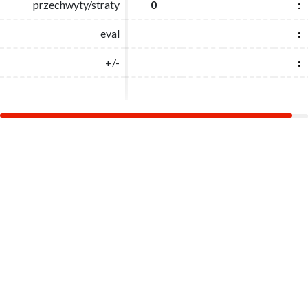
przechwyty/straty
przechwyty/straty
0
0
:
:
eval
eval
:
:
+/-
+/-
:
: