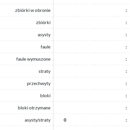
zbiórki w obronie
zbiórki w obronie
:
:
zbiórki
zbiórki
:
:
asysty
asysty
:
:
faule
faule
:
:
faule wymuszone
faule wymuszone
:
:
straty
straty
:
:
przechwyty
przechwyty
:
:
bloki
bloki
:
:
bloki otrzymane
bloki otrzymane
:
:
asysty/straty
asysty/straty
0
0
:
: