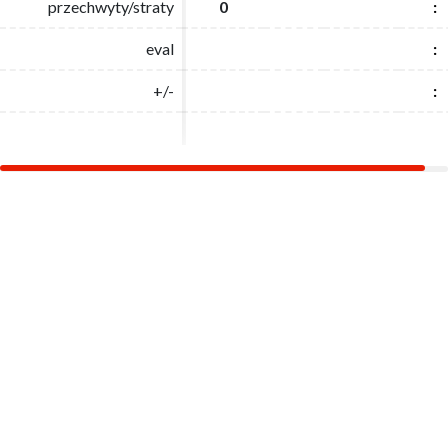
przechwyty/straty
przechwyty/straty
0
0
:
:
eval
eval
:
:
+/-
+/-
:
: