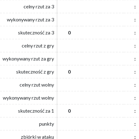
celny rzut za 3
celny rzut za 3
:
:
wykonywany rzut za 3
wykonywany rzut za 3
:
:
skuteczność za 3
skuteczność za 3
0
0
:
:
celny rzut z gry
celny rzut z gry
:
:
wykonywany rzut za gry
wykonywany rzut za gry
:
:
skuteczność z gry
skuteczność z gry
0
0
:
:
celny rzut wolny
celny rzut wolny
:
:
wykonywany rzut wolny
wykonywany rzut wolny
:
:
skuteczność za 1
skuteczność za 1
0
0
:
:
punkty
punkty
:
:
zbiórki w ataku
zbiórki w ataku
:
: