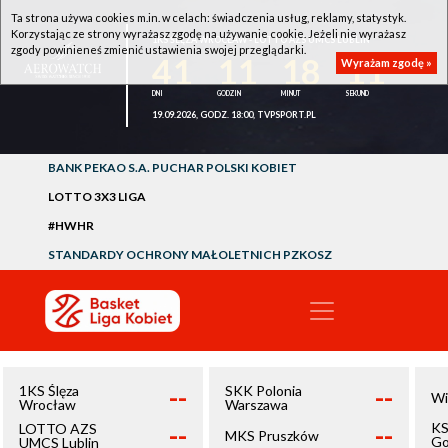
Ta strona używa cookies m.in. w celach: świadczenia usług, reklamy, statystyk.
Korzystając ze strony wyrażasz zgodę na używanie cookie. Jeżeli nie wyrażasz
1KS ŚLĘZA WROCŁAW - LOTTO AZS UMCS LUBLIN
zgody powinieneś zmienić ustawienia swojej przeglądarki.
41
11
18
11
Wyrażam zgodę »
19.09.2026, GODZ. 18:00, TVPSPORT.PL
BANK PEKAO S.A. PUCHAR POLSKI KOBIET
LOTTO 3X3 LIGA
#HWHR
STANDARDY OCHRONY MAŁOLETNICH PZKOSZ
--
--
1KS Ślęza
SKK Polonia
Wi
Wrocław
Warszawa
--
--
KS
LOTTO AZS
MKS Pruszków
Go
UMCS Lublin