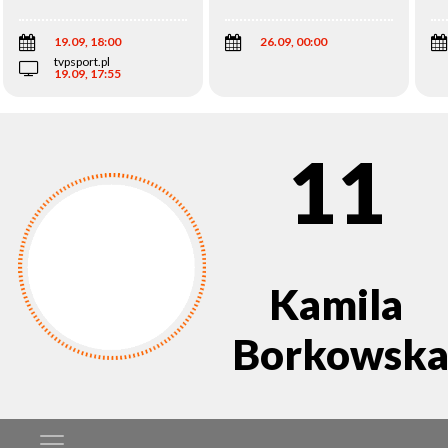
Wi
19.09, 18:00
26.09, 00:00
tvpsport.pl
19.09, 17:55
11
Kamila
Borkowsk