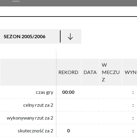
SEZON 2005/2006
W
W
REKORD
REKORD
DATA
DATA
MECZU
MECZU
WYN
WYN
Z
Z
czas gry
czas gry
00:00
00:00
:
:
celny rzut za 2
celny rzut za 2
:
:
wykonywany rzut za 2
wykonywany rzut za 2
:
:
skuteczność za 2
skuteczność za 2
0
0
:
: