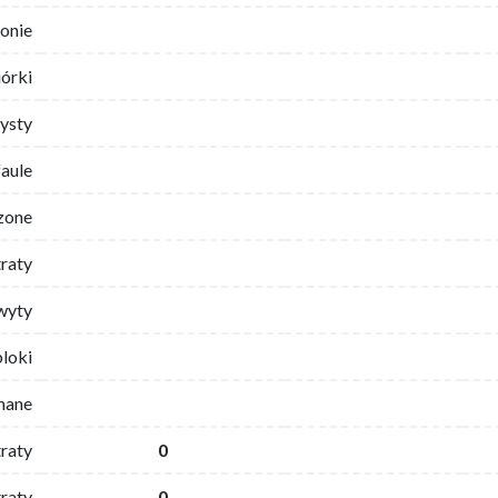
ronie
iórki
ysty
faule
zone
traty
wyty
bloki
mane
traty
0
raty
0