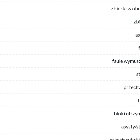
zbiórki w ob
zb
as
faule wymus
s
przech
bloki otrzy
asysty/s
przechwyty/st