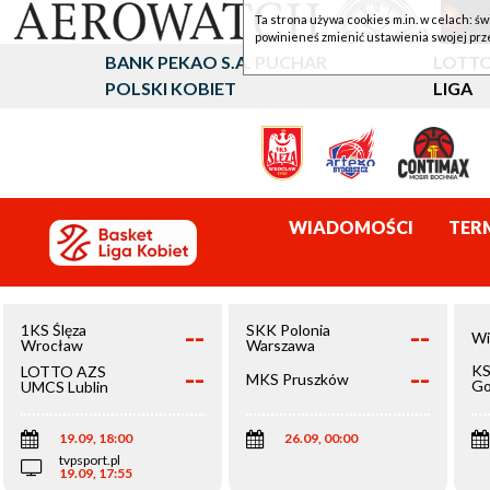
Ta strona używa cookies m.in. w celach: św
powinieneś zmienić ustawienia swojej prz
BANK PEKAO S.A. PUCHAR
LOTTO
POLSKI KOBIET
LIGA
WIADOMOŚCI
TER
--
--
1KS Ślęza
SKK Polonia
Wi
Wrocław
Warszawa
--
--
KS
LOTTO AZS
MKS Pruszków
Go
UMCS Lublin
Wi
19.09, 18:00
26.09, 00:00
tvpsport.pl
19.09, 17:55