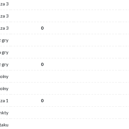
 za 3
za 3
za 3
0
z gry
 gry
z gry
0
wolny
olny
za 1
0
nkty
ataku