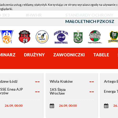
iadczenia usług, reklamy, statystyk. Korzystając ze strony wyrażasz zgodę na używanie c
1KS ŚLĘZA WROCŁAW - LOTTO AZS UMCS LUBLIN
eglądarki.
 3X3
#HWHR
STANDARDY OCHRONY
MAŁOLETNICH PZKOSZ
MINARZ
DRUŻYNY
ZAWODNICZKI
TABELE
--
--
dzew Łódź
Wisła Kraków
Artego 
--
--
SSE Enea AJP
1KS Ślęza
Energa 
rzów
Wrocław
elkopolski
26.09, 00:00
26.09, 00:00
26.