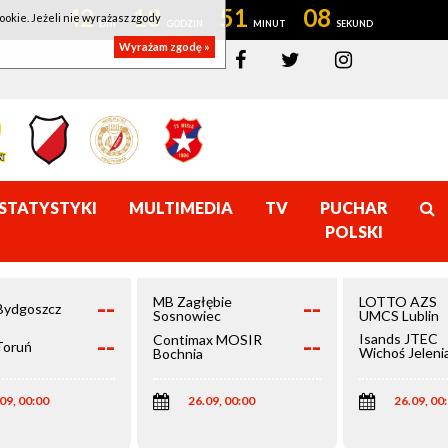
42
18
51
08
ookie. Jeżeli nie wyrażasz zgody
Wyrażam zgodę »
STATYSTYKI
MULTIMEDIA
TV
PUCHAR
POLSKI
--
--
MB Zagłębie
LOTTO AZS
Bydgoszcz
Sosnowiec
UMCS Lublin
--
--
Isands JTEC
Contimax MOSIR
Toruń
Wichoś Jeleni
Bochnia
Góra
09, 00:00
26.09, 00:00
26.09, 00