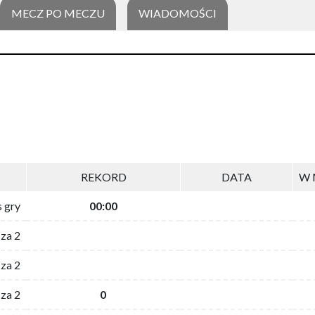
MECZ PO MECZU
WIADOMOŚCI
REKORD
DATA
W 
s gry
00:00
 za 2
za 2
za 2
0