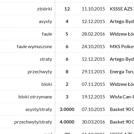
zbiórki
zbiórki
12
12
11.10.2015
11.10.2015
KSSSE AZS
KSSSE AZS
asysty
asysty
4
4
12.12.2015
12.12.2015
Artego Byd
Artego Byd
faule
faule
5
5
28.02.2016
28.02.2016
Widzew Łó
Widzew Łó
faule wymuszone
faule wymuszone
6
6
24.10.2015
24.10.2015
MKS Polko
MKS Polko
straty
straty
6
6
12.12.2015
12.12.2015
Artego Byd
Artego Byd
przechwyty
przechwyty
8
8
29.11.2015
29.11.2015
Energa Tor
Energa Tor
bloki
bloki
2
2
07.11.2015
07.11.2015
Widzew Łó
Widzew Łó
bloki otrzymane
bloki otrzymane
3
3
19.12.2015
19.12.2015
Wisła Can-
Wisła Can-
asysty/straty
asysty/straty
3.0000
3.0000
07.10.2015
07.10.2015
Basket 90 
Basket 90 
przechwyty/straty
przechwyty/straty
4.0000
4.0000
30.03.2016
30.03.2016
Basket 90 
Basket 90 