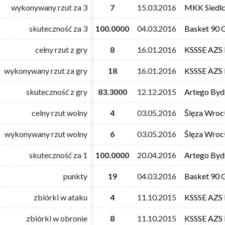
wykonywany rzut za 3
wykonywany rzut za 3
7
7
15.03.2016
15.03.2016
MKK Siedl
MKK Siedl
skuteczność za 3
skuteczność za 3
100.0000
100.0000
04.03.2016
04.03.2016
Basket 90 
Basket 90 
celny rzut z gry
celny rzut z gry
8
8
16.01.2016
16.01.2016
KSSSE AZS
KSSSE AZS
wykonywany rzut za gry
wykonywany rzut za gry
18
18
16.01.2016
16.01.2016
KSSSE AZS
KSSSE AZS
skuteczność z gry
skuteczność z gry
83.3000
83.3000
12.12.2015
12.12.2015
Artego Byd
Artego Byd
celny rzut wolny
celny rzut wolny
4
4
03.05.2016
03.05.2016
Ślęza Wroc
Ślęza Wroc
wykonywany rzut wolny
wykonywany rzut wolny
6
6
03.05.2016
03.05.2016
Ślęza Wroc
Ślęza Wroc
skuteczność za 1
skuteczność za 1
100.0000
100.0000
20.04.2016
20.04.2016
Artego Byd
Artego Byd
punkty
punkty
19
19
04.03.2016
04.03.2016
Basket 90 
Basket 90 
zbiórki w ataku
zbiórki w ataku
4
4
11.10.2015
11.10.2015
KSSSE AZS
KSSSE AZS
zbiórki w obronie
zbiórki w obronie
8
8
11.10.2015
11.10.2015
KSSSE AZS
KSSSE AZS