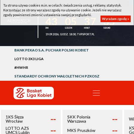
Ta strona używa cookies m.in. w celach: świadczenia usług, reklamy, statystyk.
Korzystając ze strony wyrażasz zgodę na używanie cookie. Jeżeli nie wyrażasz
1KS ŚLĘZA WROCŁAW - LOTTO AZS UMCS LUBLIN
zgody powinieneś zmienić ustawienia swojej przeglądarki.
43
05
37
34
Wyrażam zgodę »
19.09.2026, GODZ. 18:00, TVPSPORT.PL
BANK PEKAO S.A. PUCHAR POLSKI KOBIET
LOTTO 3X3 LIGA
#HWHR
STANDARDY OCHRONY MAŁOLETNICH PZKOSZ
--
--
1KS Ślęza
SKK Polonia
Wi
Wrocław
Warszawa
--
--
KS
LOTTO AZS
MKS Pruszków
Go
UMCS Lublin