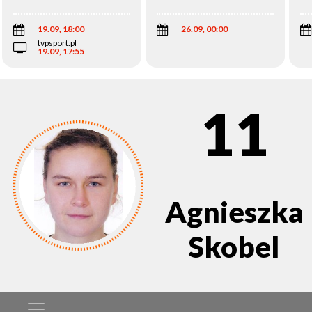
Wi
19.09, 18:00
26.09, 00:00
tvpsport.pl
19.09, 17:55
11
Agnieszka
Skobel