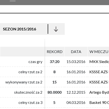
SEZON 2015/2016
REKORD
REKORD
DATA
DATA
W MECZU 
W MECZU 
czas gry
czas gry
37:20
37:20
15.03.2016
15.03.2016
MKK Siedl
MKK Siedl
celny rzut za 2
celny rzut za 2
8
8
16.01.2016
16.01.2016
KSSSE AZS
KSSSE AZS
wykonywany rzut za 2
wykonywany rzut za 2
15
15
16.01.2016
16.01.2016
KSSSE AZS
KSSSE AZS
skuteczność za 2
skuteczność za 2
80.0000
80.0000
12.12.2015
12.12.2015
Artego Byd
Artego Byd
celny rzut za 3
celny rzut za 3
5
5
04.03.2016
04.03.2016
Basket 90 
Basket 90 