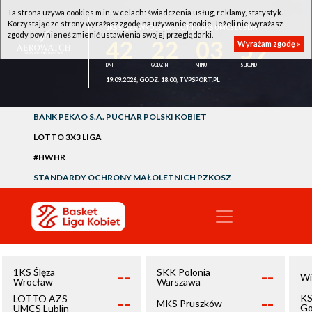
Ta strona używa cookies m.in. w celach: świadczenia usług, reklamy, statystyk.
Korzystając ze strony wyrażasz zgodę na używanie cookie. Jeżeli nie wyrażasz
1KS ŚLĘZA WROCŁAW - LOTTO AZS UMCS LUBLIN
zgody powinieneś zmienić ustawienia swojej przeglądarki.
42
22
03
59
Wyrażam zgodę »
19.09.2026, GODZ. 18:00, TVPSPORT.PL
BANK PEKAO S.A. PUCHAR POLSKI KOBIET
LOTTO 3X3 LIGA
#HWHR
STANDARDY OCHRONY MAŁOLETNICH PZKOSZ
--
--
1KS Ślęza
SKK Polonia
Wi
Wrocław
Warszawa
--
--
KS
LOTTO AZS
MKS Pruszków
Go
UMCS Lublin