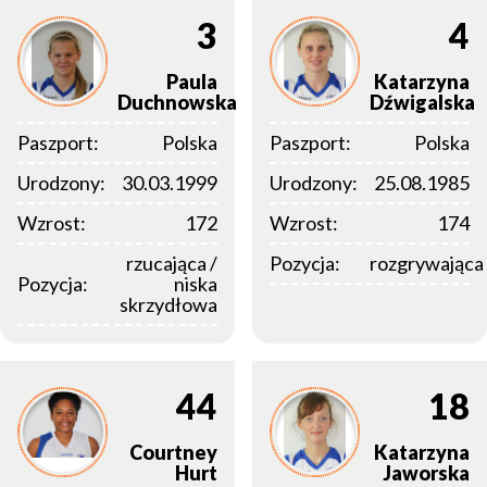
3
4
Paula
Katarzyna
Duchnowska
Dźwigalska
Paszport:
Polska
Paszport:
Polska
Urodzony:
30.03.1999
Urodzony:
25.08.1985
Wzrost:
172
Wzrost:
174
rzucająca /
Pozycja:
rozgrywająca
Pozycja:
niska
skrzydłowa
44
18
Courtney
Katarzyna
Hurt
Jaworska