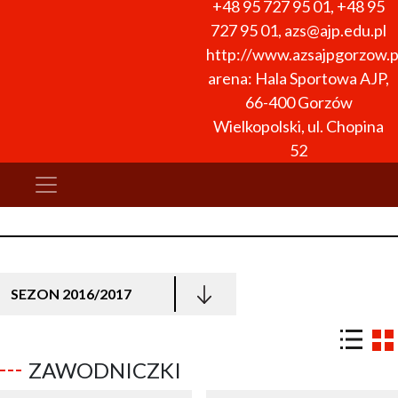
+48 95 727 95 01
,
+48 95
727 95 01
,
azs@ajp.edu.pl
http://www.azsajpgorzow.p
arena: Hala Sportowa AJP,
66-400 Gorzów
Wielkopolski, ul. Chopina
52
SEZON 2016/2017
ZAWODNICZKI