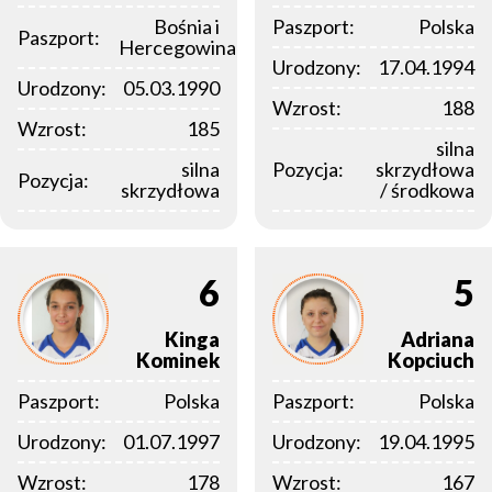
Bośnia i
Paszport:
Polska
Paszport:
Hercegowina
Urodzony:
17.04.1994
Urodzony:
05.03.1990
Wzrost:
188
Wzrost:
185
silna
silna
Pozycja:
skrzydłowa
Pozycja:
skrzydłowa
/ środkowa
6
5
Kinga
Adriana
Kominek
Kopciuch
Paszport:
Polska
Paszport:
Polska
Urodzony:
01.07.1997
Urodzony:
19.04.1995
Wzrost:
178
Wzrost:
167