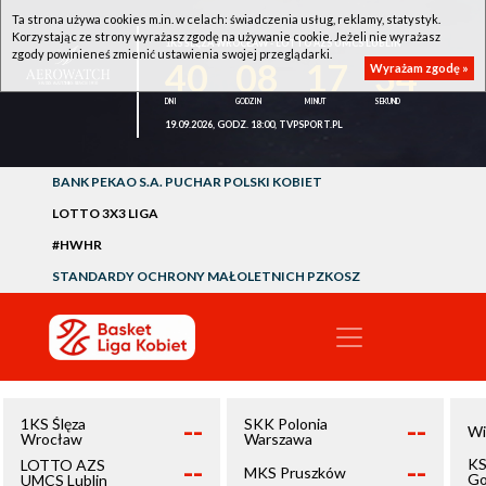
Ta strona używa cookies m.in. w celach: świadczenia usług, reklamy, statystyk.
Korzystając ze strony wyrażasz zgodę na używanie cookie. Jeżeli nie wyrażasz
1KS ŚLĘZA WROCŁAW - LOTTO AZS UMCS LUBLIN
zgody powinieneś zmienić ustawienia swojej przeglądarki.
40
08
17
34
Wyrażam zgodę »
19.09.2026, GODZ. 18:00, TVPSPORT.PL
BANK PEKAO S.A. PUCHAR POLSKI KOBIET
LOTTO 3X3 LIGA
#HWHR
STANDARDY OCHRONY MAŁOLETNICH PZKOSZ
--
--
1KS Ślęza
SKK Polonia
Wi
Wrocław
Warszawa
--
--
KS
LOTTO AZS
MKS Pruszków
Go
UMCS Lublin