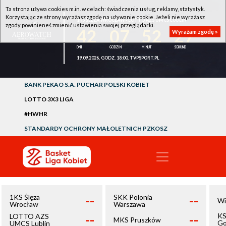
Ta strona używa cookies m.in. w celach: świadczenia usług, reklamy, statystyk.
Korzystając ze strony wyrażasz zgodę na używanie cookie. Jeżeli nie wyrażasz
1KS ŚLĘZA WROCŁAW - LOTTO AZS UMCS LUBLIN
zgody powinieneś zmienić ustawienia swojej przeglądarki.
42
07
52
27
Wyrażam zgodę »
19.09.2026, GODZ. 18:00, TVPSPORT.PL
BANK PEKAO S.A. PUCHAR POLSKI KOBIET
LOTTO 3X3 LIGA
#HWHR
STANDARDY OCHRONY MAŁOLETNICH PZKOSZ
--
--
1KS Ślęza
SKK Polonia
Wi
Wrocław
Warszawa
--
--
KS
LOTTO AZS
MKS Pruszków
Go
UMCS Lublin