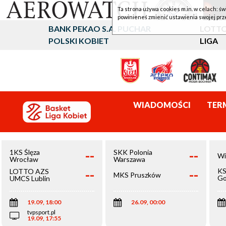
Ta strona używa cookies m.in. w celach: św
powinieneś zmienić ustawienia swojej prz
BANK PEKAO S.A. PUCHAR
LOTTO
POLSKI KOBIET
LIGA
WIADOMOŚCI
TER
--
--
1KS Ślęza
SKK Polonia
Wi
Wrocław
Warszawa
--
--
KS
LOTTO AZS
MKS Pruszków
Go
UMCS Lublin
Wi
19.09, 18:00
26.09, 00:00
tvpsport.pl
19.09, 17:55