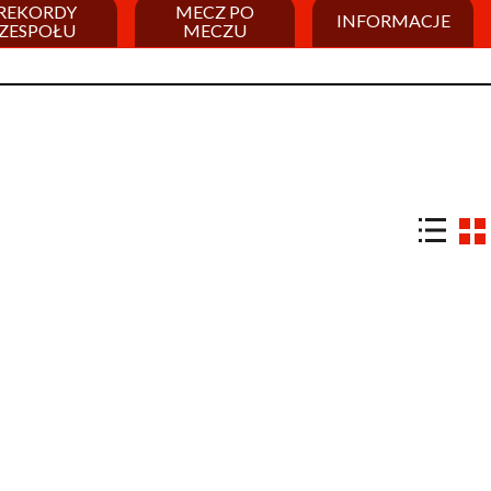
REKORDY
MECZ PO
INFORMACJE
ZESPOŁU
MECZU