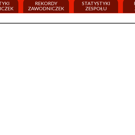
TYKI
REKORDY
STATYSTYKI
ICZEK
ZAWODNICZEK
ZESPOŁU