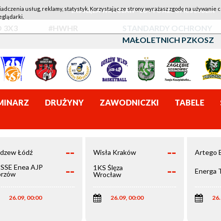
iadczenia usług, reklamy, statystyk. Korzystając ze strony wyrażasz zgodę na używanie c
1KS ŚLĘZA WROCŁAW - LOTTO AZS UMCS LUBLIN
eglądarki.
 3X3
#HWHR
STANDARDY OCHRONY
MAŁOLETNICH PZKOSZ
MINARZ
DRUŻYNY
ZAWODNICZKI
TABELE
--
--
dzew Łódź
Wisła Kraków
Artego 
--
--
SSE Enea AJP
1KS Ślęza
Energa 
rzów
Wrocław
elkopolski
26.09, 00:00
26.09, 00:00
26.