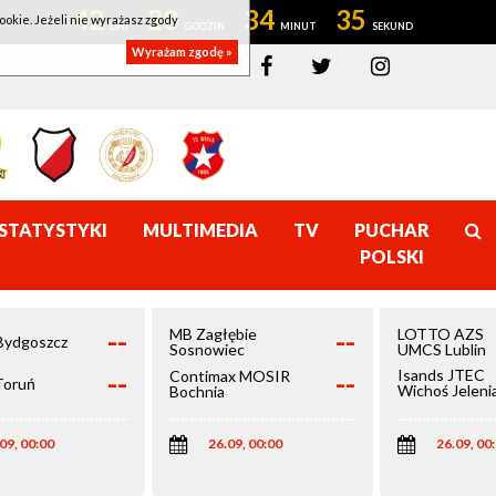
42
20
34
35
ookie. Jeżeli nie wyrażasz zgody
Wyrażam zgodę »
STATYSTYKI
MULTIMEDIA
TV
PUCHAR
POLSKI
--
--
MB Zagłębie
LOTTO AZS
Bydgoszcz
Sosnowiec
UMCS Lublin
--
--
Isands JTEC
Contimax MOSIR
Toruń
Wichoś Jeleni
Bochnia
Góra
09, 00:00
26.09, 00:00
26.09, 00