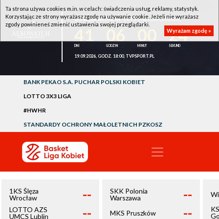
Ta strona używa cookies m.in. w celach: świadczenia usług, reklamy, statystyk.
Korzystając ze strony wyrażasz zgodę na używanie cookie. Jeżeli nie wyrażasz
1KS ŚLĘZA WROCŁAW - LOTTO AZS UMCS LUBLIN
zgody powinieneś zmienić ustawienia swojej przeglądarki.
41
06
00
24
Wyrażam zgodę »
19.09.2026, GODZ. 18:00, TVPSPORT.PL
BANK PEKAO S.A. PUCHAR POLSKI KOBIET
LOTTO 3X3 LIGA
#HWHR
STANDARDY OCHRONY MAŁOLETNICH PZKOSZ
--
--
1KS Ślęza
SKK Polonia
Wi
Wrocław
Warszawa
--
--
KS
LOTTO AZS
MKS Pruszków
Go
UMCS Lublin