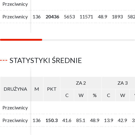
Przeciwnicy
Przeciwnicy
Przeciwnicy
Przeciwnicy
136
136
20436
20436
5653
5653
11571
11571
48.9
48.9
1893
1893
58
58
STATYSTYKI ŚREDNIE
ZA 2
ZA 2
ZA 3
ZA 3
DRUŻYNA
DRUŻYNA
M
M
PKT
PKT
C
C
W
W
%
%
C
C
W
W
Przeciwnicy
Przeciwnicy
Przeciwnicy
Przeciwnicy
136
136
150.3
150.3
41.6
41.6
85.1
85.1
48.9
48.9
13.9
13.9
42.9
42.9
3
3