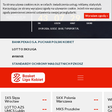
Ta strona używa cookies m.in. w celach: świadczenia usług, reklamy, statystyk.
Korzystając ze strony wyrażasz zgodę na używanie cookie. Jeżeli nie wyrażasz
1KS ŚLĘZA WROCŁAW - LOTTO AZS UMCS LUBLIN
zgody powinieneś zmienić ustawienia swojej przeglądarki.
43
07
29
46
Wyrażam zgodę »
19.09.2026, GODZ. 18:00, TVPSPORT.PL
BANK PEKAO S.A. PUCHAR POLSKI KOBIET
LOTTO 3X3 LIGA
#HWHR
STANDARDY OCHRONY MAŁOLETNICH PZKOSZ
--
--
1KS Ślęza
SKK Polonia
Wi
Wrocław
Warszawa
--
--
KS
LOTTO AZS
MKS Pruszków
Go
UMCS Lublin