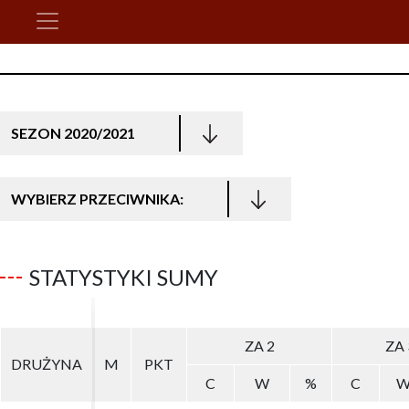
SEZON 2020/2021
WYBIERZ PRZECIWNIKA:
STATYSTYKI SUMY
ZA 2
ZA 2
ZA 
ZA 
DRUŻYNA
DRUŻYNA
M
M
PKT
PKT
C
C
W
W
%
%
C
C