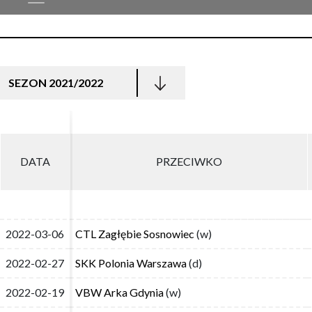
SEZON 2021/2022
DATA
DATA
PRZECIWKO
PRZECIWKO
2022-03-06
2022-03-06
CTL Zagłębie Sosnowiec
CTL Zagłębie Sosnowiec
(w)
(w)
2022-02-27
2022-02-27
SKK Polonia Warszawa
SKK Polonia Warszawa
(d)
(d)
2022-02-19
2022-02-19
VBW Arka Gdynia
VBW Arka Gdynia
(w)
(w)