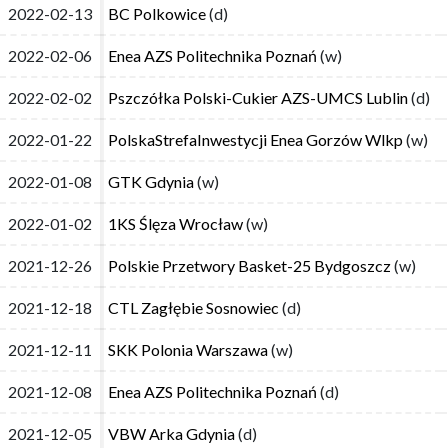
2022-02-13
2022-02-13
BC Polkowice
BC Polkowice
(d)
(d)
2022-02-06
2022-02-06
Enea AZS Politechnika Poznań
Enea AZS Politechnika Poznań
(w)
(w)
2022-02-02
2022-02-02
Pszczółka Polski-Cukier AZS-UMCS Lublin
Pszczółka Polski-Cukier AZS-UMCS Lublin
(d)
(d)
2022-01-22
2022-01-22
PolskaStrefaInwestycji Enea Gorzów Wlkp
PolskaStrefaInwestycji Enea Gorzów Wlkp
(w)
(w)
2022-01-08
2022-01-08
GTK Gdynia
GTK Gdynia
(w)
(w)
2022-01-02
2022-01-02
1KS Ślęza Wrocław
1KS Ślęza Wrocław
(w)
(w)
2021-12-26
2021-12-26
Polskie Przetwory Basket-25 Bydgoszcz
Polskie Przetwory Basket-25 Bydgoszcz
(w)
(w)
2021-12-18
2021-12-18
CTL Zagłębie Sosnowiec
CTL Zagłębie Sosnowiec
(d)
(d)
2021-12-11
2021-12-11
SKK Polonia Warszawa
SKK Polonia Warszawa
(w)
(w)
2021-12-08
2021-12-08
Enea AZS Politechnika Poznań
Enea AZS Politechnika Poznań
(d)
(d)
2021-12-05
2021-12-05
VBW Arka Gdynia
VBW Arka Gdynia
(d)
(d)