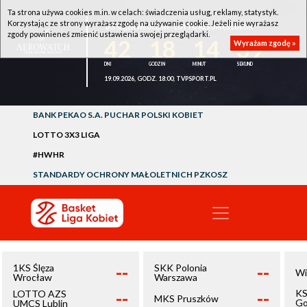
Ta strona używa cookies m.in. w celach: świadczenia usług, reklamy, statystyk.
Korzystając ze strony wyrażasz zgodę na używanie cookie. Jeżeli nie wyrażasz
1KS ŚLĘZA WROCŁAW - LOTTO AZS UMCS LUBLIN
zgody powinieneś zmienić ustawienia swojej przeglądarki.
42
18
14
39
Wyrażam zgodę »
19.09.2026, GODZ. 18:00, TVPSPORT.PL
BANK PEKAO S.A. PUCHAR POLSKI KOBIET
LOTTO 3X3 LIGA
#HWHR
STANDARDY OCHRONY MAŁOLETNICH PZKOSZ
--
--
1KS Ślęza
SKK Polonia
Wi
Wrocław
Warszawa
--
--
KS
LOTTO AZS
MKS Pruszków
Go
UMCS Lublin