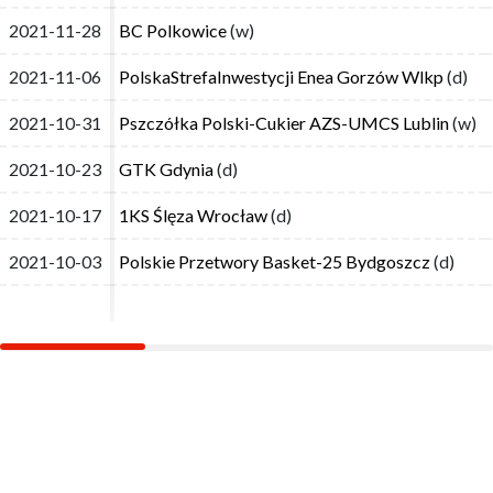
2021-11-28
2021-11-28
BC Polkowice
BC Polkowice
(w)
(w)
2021-11-06
2021-11-06
PolskaStrefaInwestycji Enea Gorzów Wlkp
PolskaStrefaInwestycji Enea Gorzów Wlkp
(d)
(d)
2021-10-31
2021-10-31
Pszczółka Polski-Cukier AZS-UMCS Lublin
Pszczółka Polski-Cukier AZS-UMCS Lublin
(w)
(w)
2021-10-23
2021-10-23
GTK Gdynia
GTK Gdynia
(d)
(d)
2021-10-17
2021-10-17
1KS Ślęza Wrocław
1KS Ślęza Wrocław
(d)
(d)
2021-10-03
2021-10-03
Polskie Przetwory Basket-25 Bydgoszcz
Polskie Przetwory Basket-25 Bydgoszcz
(d)
(d)