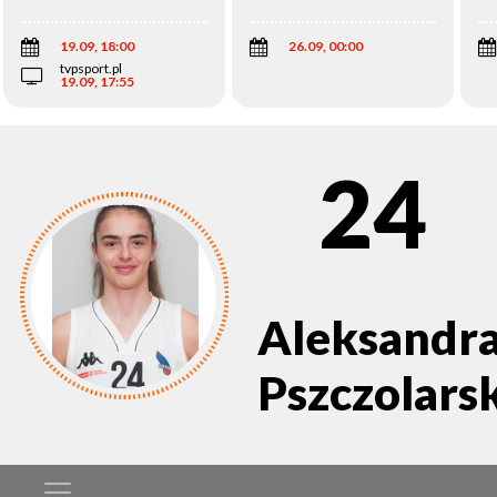
Wi
19.09, 18:00
26.09, 00:00
tvpsport.pl
19.09, 17:55
24
Aleksandr
Pszczolars