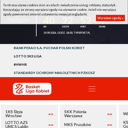
Ta strona używa cookies m.in. w celach: świadczenia usług, reklamy, statystyk.
Korzystając ze strony wyrażasz zgodę na używanie cookie. Jeżeli nie wyrażasz
1KS ŚLĘZA WROCŁAW - LOTTO AZS UMCS LUBLIN
zgody powinieneś zmienić ustawienia swojej przeglądarki.
40
22
52
46
Wyrażam zgodę »
19.09.2026, GODZ. 18:00, TVPSPORT.PL
BANK PEKAO S.A. PUCHAR POLSKI KOBIET
LOTTO 3X3 LIGA
#HWHR
STANDARDY OCHRONY MAŁOLETNICH PZKOSZ
--
--
1KS Ślęza
SKK Polonia
Wi
Wrocław
Warszawa
--
--
KS
LOTTO AZS
MKS Pruszków
Go
UMCS Lublin