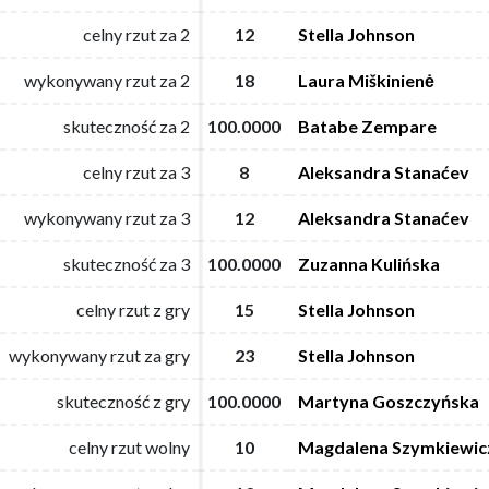
celny rzut za 2
celny rzut za 2
12
12
Stella Johnson
Stella Johnson
wykonywany rzut za 2
wykonywany rzut za 2
18
18
Laura Miškinienė
Laura Miškinienė
skuteczność za 2
skuteczność za 2
100.0000
100.0000
Batabe Zempare
Batabe Zempare
celny rzut za 3
celny rzut za 3
8
8
Aleksandra Stanaćev
Aleksandra Stanaćev
wykonywany rzut za 3
wykonywany rzut za 3
12
12
Aleksandra Stanaćev
Aleksandra Stanaćev
skuteczność za 3
skuteczność za 3
100.0000
100.0000
Zuzanna Kulińska
Zuzanna Kulińska
celny rzut z gry
celny rzut z gry
15
15
Stella Johnson
Stella Johnson
wykonywany rzut za gry
wykonywany rzut za gry
23
23
Stella Johnson
Stella Johnson
skuteczność z gry
skuteczność z gry
100.0000
100.0000
Martyna Goszczyńska
Martyna Goszczyńska
celny rzut wolny
celny rzut wolny
10
10
Magdalena Szymkiewic
Magdalena Szymkiewic