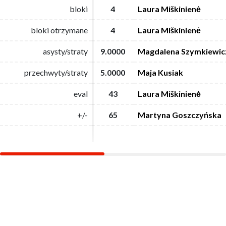
bloki
bloki
4
4
Laura Miškinienė
Laura Miškinienė
bloki otrzymane
bloki otrzymane
4
4
Laura Miškinienė
Laura Miškinienė
asysty/straty
asysty/straty
9.0000
9.0000
Magdalena Szymkiewic
Magdalena Szymkiewic
przechwyty/straty
przechwyty/straty
5.0000
5.0000
Maja Kusiak
Maja Kusiak
eval
eval
43
43
Laura Miškinienė
Laura Miškinienė
+/-
+/-
65
65
Martyna Goszczyńska
Martyna Goszczyńska