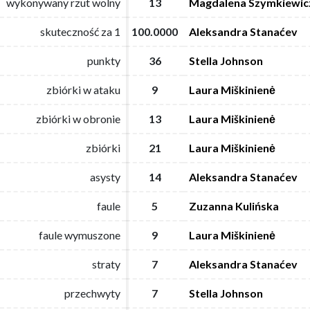
wykonywany rzut wolny
wykonywany rzut wolny
13
13
Magdalena Szymkiewic
Magdalena Szymkiewic
skuteczność za 1
skuteczność za 1
100.0000
100.0000
Aleksandra Stanaćev
Aleksandra Stanaćev
punkty
punkty
36
36
Stella Johnson
Stella Johnson
zbiórki w ataku
zbiórki w ataku
9
9
Laura Miškinienė
Laura Miškinienė
zbiórki w obronie
zbiórki w obronie
13
13
Laura Miškinienė
Laura Miškinienė
zbiórki
zbiórki
21
21
Laura Miškinienė
Laura Miškinienė
asysty
asysty
14
14
Aleksandra Stanaćev
Aleksandra Stanaćev
faule
faule
5
5
Zuzanna Kulińska
Zuzanna Kulińska
faule wymuszone
faule wymuszone
9
9
Laura Miškinienė
Laura Miškinienė
straty
straty
7
7
Aleksandra Stanaćev
Aleksandra Stanaćev
przechwyty
przechwyty
7
7
Stella Johnson
Stella Johnson