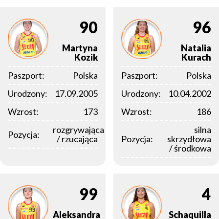
90
96
Martyna
Natalia
Kozik
Kurach
Paszport:
Polska
Paszport:
Polska
Urodzony:
17.09.2005
Urodzony:
10.04.2002
Wzrost:
173
Wzrost:
186
rozgrywająca
silna
Pozycja:
/ rzucająca
Pozycja:
skrzydłowa
/ środkowa
99
4
Aleksandra
Schaquilla