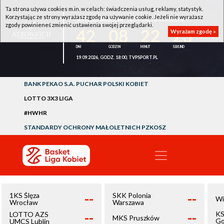
Ta strona używa cookies m.in. w celach: świadczenia usług, reklamy, statystyk.
Korzystając ze strony wyrażasz zgodę na używanie cookie. Jeżeli nie wyrażasz
1KS ŚLĘZA WROCŁAW - LOTTO AZS UMCS LUBLIN
zgody powinieneś zmienić ustawienia swojej przeglądarki.
42
08
22
23
Wyrażam zgodę »
19.09.2026, GODZ. 18:00, TVPSPORT.PL
BANK PEKAO S.A. PUCHAR POLSKI KOBIET
LOTTO 3X3 LIGA
#HWHR
STANDARDY OCHRONY MAŁOLETNICH PZKOSZ
--
--
1KS Ślęza
SKK Polonia
Wi
Wrocław
Warszawa
--
--
KS
LOTTO AZS
MKS Pruszków
Go
UMCS Lublin