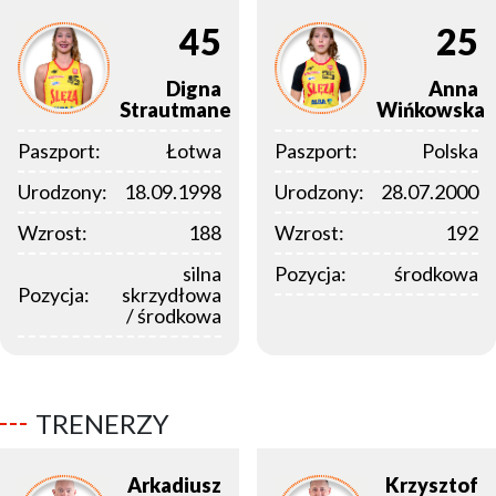
45
25
Digna
Anna
Strautmane
Wińkowska
Paszport:
Łotwa
Paszport:
Polska
Urodzony:
18.09.1998
Urodzony:
28.07.2000
Wzrost:
188
Wzrost:
192
silna
Pozycja:
środkowa
Pozycja:
skrzydłowa
/ środkowa
TRENERZY
Arkadiusz
Krzysztof