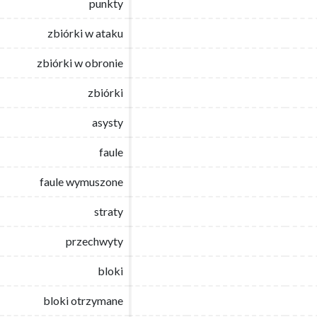
punkty
punkty
zbiórki w ataku
zbiórki w ataku
zbiórki w obronie
zbiórki w obronie
zbiórki
zbiórki
asysty
asysty
faule
faule
faule wymuszone
faule wymuszone
straty
straty
przechwyty
przechwyty
bloki
bloki
bloki otrzymane
bloki otrzymane