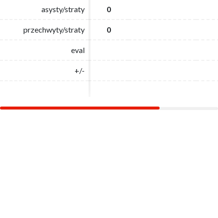
asysty/straty
asysty/straty
0
0
przechwyty/straty
przechwyty/straty
0
0
eval
eval
+/-
+/-