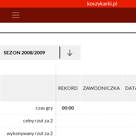
koszykarki.pl
SEZON 2008/2009
REKORD
REKORD
ZAWODNICZKA
ZAWODNICZKA
DAT
DAT
czas gry
czas gry
00:00
00:00
celny rzut za 2
celny rzut za 2
wykonywany rzut za 2
wykonywany rzut za 2