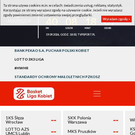
Ta strona używa cookies m.in. w celach: świadczenia usług, reklamy, statystyk.
Korzystając ze strony wyrażasz zgodę na używanie cookie. Jeżeli nie wyrażasz
1KS ŚLĘZA WROCŁAW - LOTTO AZS UMCS LUBLIN
zgody powinieneś zmienić ustawienia swojej przeglądarki.
40
08
18
06
Wyrażam zgodę »
19.09.2026, GODZ. 18:00, TVPSPORT.PL
BANK PEKAO S.A. PUCHAR POLSKI KOBIET
LOTTO 3X3 LIGA
#HWHR
STANDARDY OCHRONY MAŁOLETNICH PZKOSZ
--
--
1KS Ślęza
SKK Polonia
Wi
Wrocław
Warszawa
--
--
KS
LOTTO AZS
MKS Pruszków
Go
UMCS Lublin