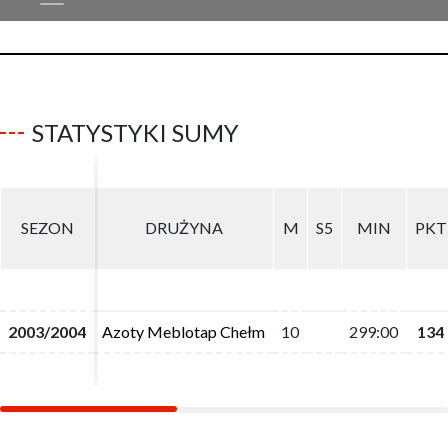
STATYSTYKI SUMY
SEZON
SEZON
DRUŻYNA
DRUŻYNA
M
M
S5
S5
MIN
MIN
PKT
PKT
2003/2004
2003/2004
Azoty Meblotap Chełm
Azoty Meblotap Chełm
10
10
299:00
299:00
134
134