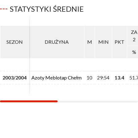
STATYSTYKI ŚREDNIE
ZA
ZA
2
2
SEZON
SEZON
DRUŻYNA
DRUŻYNA
M
M
MIN
MIN
PKT
PKT
%
%
2003/2004
2003/2004
Azoty Meblotap Chełm
Azoty Meblotap Chełm
10
10
29:54
29:54
13.4
13.4
51.
51.