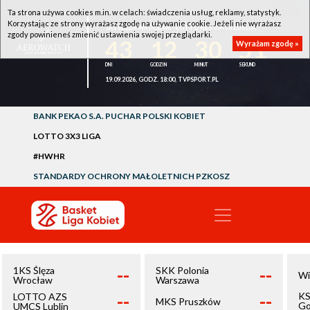
Ta strona używa cookies m.in. w celach: świadczenia usług, reklamy, statystyk.
Korzystając ze strony wyrażasz zgodę na używanie cookie. Jeżeli nie wyrażasz
1KS ŚLĘZA WROCŁAW - LOTTO AZS UMCS LUBLIN
zgody powinieneś zmienić ustawienia swojej przeglądarki.
43
12
30
51
Wyrażam zgodę »
19.09.2026, GODZ. 18:00, TVPSPORT.PL
BANK PEKAO S.A. PUCHAR POLSKI KOBIET
LOTTO 3X3 LIGA
#HWHR
STANDARDY OCHRONY MAŁOLETNICH PZKOSZ
--
--
1KS Ślęza
SKK Polonia
Wi
Wrocław
Warszawa
--
--
KS
LOTTO AZS
MKS Pruszków
Go
UMCS Lublin