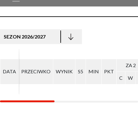
SEZON 2026/2027
ZA 2
ZA 2
DATA
DATA
PRZECIWKO
PRZECIWKO
WYNIK
WYNIK
S5
S5
MIN
MIN
PKT
PKT
C
C
W
W