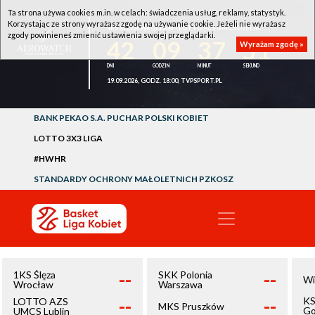
Ta strona używa cookies m.in. w celach: świadczenia usług, reklamy, statystyk.
Korzystając ze strony wyrażasz zgodę na używanie cookie. Jeżeli nie wyrażasz
1KS ŚLĘZA WROCŁAW - LOTTO AZS UMCS LUBLIN
zgody powinieneś zmienić ustawienia swojej przeglądarki.
42
09
37
50
Wyrażam zgodę »
19.09.2026, GODZ. 18:00, TVPSPORT.PL
BANK PEKAO S.A. PUCHAR POLSKI KOBIET
LOTTO 3X3 LIGA
#HWHR
STANDARDY OCHRONY MAŁOLETNICH PZKOSZ
--
--
1KS Ślęza
SKK Polonia
Wi
Wrocław
Warszawa
--
--
KS
LOTTO AZS
MKS Pruszków
Go
UMCS Lublin