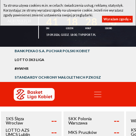
Ta strona używa cookies m.in. w celach: świadczenia usług, reklamy, statystyk.
Korzystając ze strony wyrażasz zgodę na używanie cookie. Jeżeli nie wyrażasz
1KS ŚLĘZA WROCŁAW - LOTTO AZS UMCS LUBLIN
zgody powinieneś zmienić ustawienia swojej przeglądarki.
41
18
28
38
Wyrażam zgodę »
19.09.2026, GODZ. 18:00, TVPSPORT.PL
BANK PEKAO S.A. PUCHAR POLSKI KOBIET
LOTTO 3X3 LIGA
#HWHR
STANDARDY OCHRONY MAŁOLETNICH PZKOSZ
--
--
1KS Ślęza
SKK Polonia
Wi
Wrocław
Warszawa
--
--
KS
LOTTO AZS
MKS Pruszków
Go
UMCS Lublin