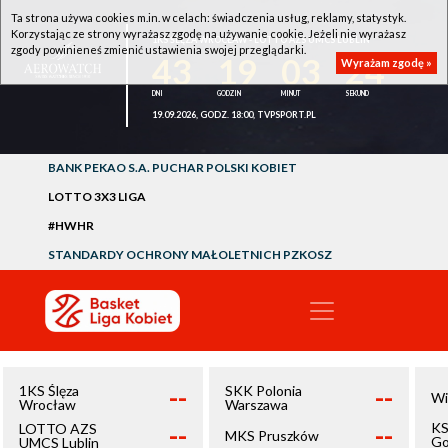
Ta strona używa cookies m.in. w celach: świadczenia usług, reklamy, statystyk.
Korzystając ze strony wyrażasz zgodę na używanie cookie. Jeżeli nie wyrażasz
1KS ŚLĘZA WROCŁAW - LOTTO AZS UMCS LUBLIN
zgody powinieneś zmienić ustawienia swojej przeglądarki.
43
19
03
24
Wyrażam zgodę »
19.09.2026, GODZ. 18:00, TVPSPORT.PL
BANK PEKAO S.A. PUCHAR POLSKI KOBIET
LOTTO 3X3 LIGA
#HWHR
STANDARDY OCHRONY MAŁOLETNICH PZKOSZ
--
--
1KS Ślęza
SKK Polonia
Wi
Wrocław
Warszawa
--
--
KS
LOTTO AZS
MKS Pruszków
Go
UMCS Lublin