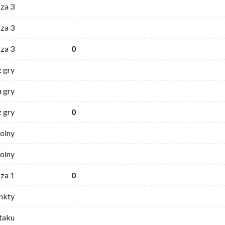
 za 3
za 3
za 3
0
z gry
 gry
z gry
0
wolny
olny
za 1
0
nkty
ataku