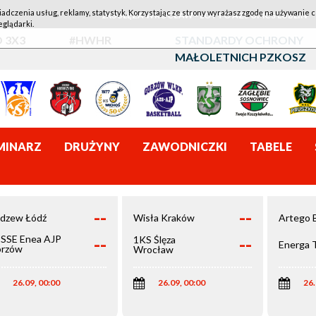
iadczenia usług, reklamy, statystyk. Korzystając ze strony wyrażasz zgodę na używanie c
1KS ŚLĘZA WROCŁAW - LOTTO AZS UMCS LUBLIN
eglądarki.
 3X3
#HWHR
STANDARDY OCHRONY
MAŁOLETNICH PZKOSZ
MINARZ
DRUŻYNY
ZAWODNICZKI
TABELE
--
--
dzew Łódź
Wisła Kraków
Artego 
--
--
SSE Enea AJP
1KS Ślęza
Energa 
rzów
Wrocław
elkopolski
26.09, 00:00
26.09, 00:00
26.