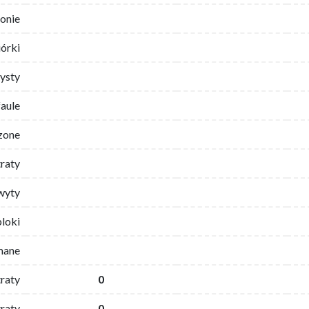
ronie
iórki
ysty
faule
zone
traty
wyty
bloki
mane
traty
0
raty
0