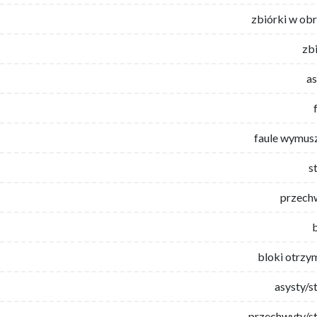
zbiórki w ob
zb
as
faule wymus
s
przech
bloki otrzy
asysty/s
przechwyty/st