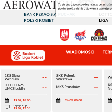
Ta strona używa cookies m.in. w celach: św
powinieneś zmienić ustawienia swojej prz
BANK PEKAO S.A. PUCHAR
LOTTO
POLSKI KOBIET
LIGA
WIADOMOŚCI
TER
--
--
1KS Ślęza
SKK Polonia
Wi
Wrocław
Warszawa
--
--
KS
LOTTO AZS
MKS Pruszków
Go
UMCS Lublin
Wi
19.09, 18:00
26.09, 00:00
tvpsport.pl
19.09, 17:55