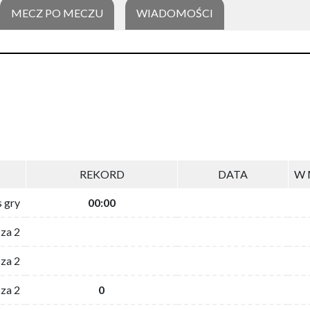
MECZ PO MECZU
WIADOMOŚCI
REKORD
DATA
W 
s gry
00:00
 za 2
za 2
za 2
0