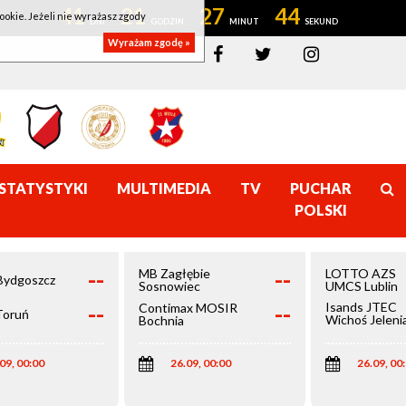
41
21
27
43
ookie. Jeżeli nie wyrażasz zgody
Wyrażam zgodę »
STATYSTYKI
MULTIMEDIA
TV
PUCHAR
POLSKI
--
--
MB Zagłębie
LOTTO AZS
Bydgoszcz
Sosnowiec
UMCS Lublin
--
--
Isands JTEC
Contimax MOSIR
Toruń
Wichoś Jeleni
Bochnia
Góra
09, 00:00
26.09, 00:00
26.09, 00