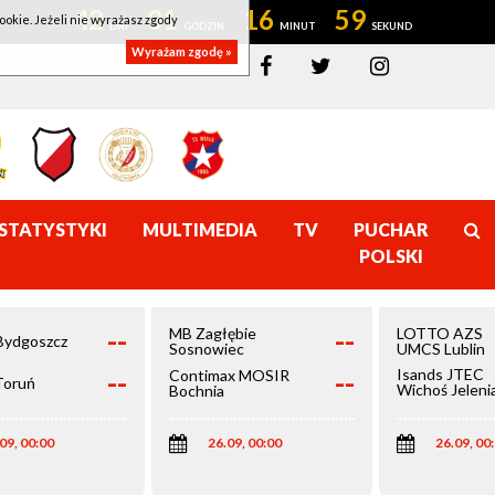
42
01
16
59
ookie. Jeżeli nie wyrażasz zgody
Wyrażam zgodę »
STATYSTYKI
MULTIMEDIA
TV
PUCHAR
POLSKI
--
--
MB Zagłębie
LOTTO AZS
Bydgoszcz
Sosnowiec
UMCS Lublin
--
--
Isands JTEC
Contimax MOSIR
Toruń
Wichoś Jeleni
Bochnia
Góra
09, 00:00
26.09, 00:00
26.09, 00