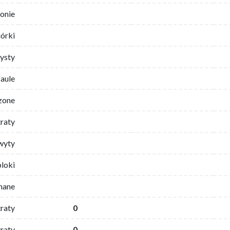
ronie
iórki
ysty
faule
zone
traty
wyty
bloki
mane
traty
0
raty
0