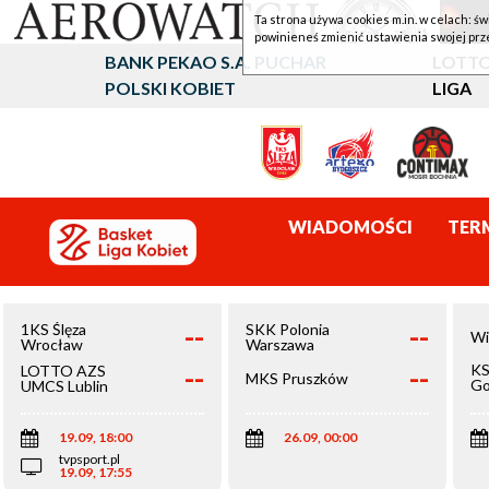
Ta strona używa cookies m.in. w celach: św
powinieneś zmienić ustawienia swojej prz
BANK PEKAO S.A. PUCHAR
LOTTO
POLSKI KOBIET
LIGA
WIADOMOŚCI
TER
--
--
1KS Ślęza
SKK Polonia
Wi
Wrocław
Warszawa
--
--
KS
LOTTO AZS
MKS Pruszków
Go
UMCS Lublin
Wi
19.09, 18:00
26.09, 00:00
tvpsport.pl
19.09, 17:55