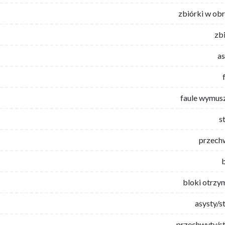
zbiórki w ob
zb
as
faule wymus
s
przech
bloki otrzy
asysty/s
przechwyty/st