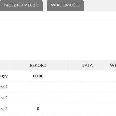
MECZ PO MECZU
WIADOMOŚCI
REKORD
DATA
W 
s gry
00:00
 za 2
za 2
za 2
0