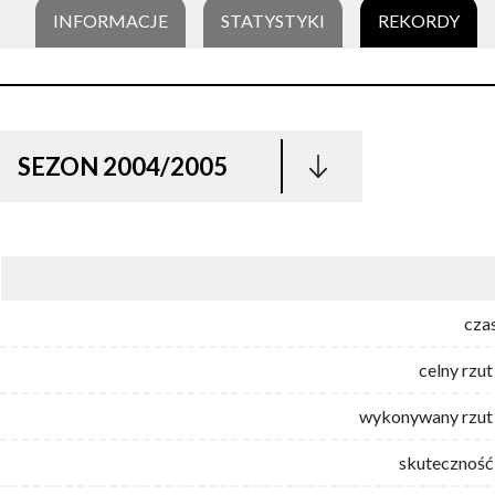
INFORMACJE
STATYSTYKI
REKORDY
SEZON 2004/2005
cza
celny rzut
wykonywany rzut 
skuteczność 