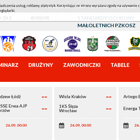
iadczenia usług, reklamy, statystyk. Korzystając ze strony wyrażasz zgodę na używanie c
1KS ŚLĘZA WROCŁAW - LOTTO AZS UMCS LUBLIN
eglądarki.
 3X3
#HWHR
STANDARDY OCHRONY
MAŁOLETNICH PZKOSZ
MINARZ
DRUŻYNY
ZAWODNICZKI
TABELE
--
--
dzew Łódź
Wisła Kraków
Artego 
--
--
SSE Enea AJP
1KS Ślęza
Energa 
rzów
Wrocław
elkopolski
26.09, 00:00
26.09, 00:00
26.