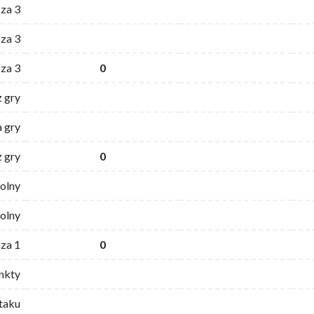
 za 3
za 3
za 3
0
z gry
 gry
z gry
0
wolny
olny
za 1
0
nkty
ataku