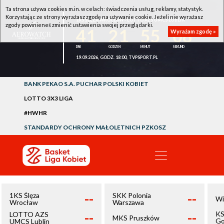
Ta strona używa cookies m.in. w celach: świadczenia usług, reklamy, statystyk.
Korzystając ze strony wyrażasz zgodę na używanie cookie. Jeżeli nie wyrażasz
1KS ŚLĘZA WROCŁAW - LOTTO AZS UMCS LUBLIN
zgody powinieneś zmienić ustawienia swojej przeglądarki.
41
21
55
07
Wyrażam zgodę »
19.09.2026, GODZ. 18:00, TVPSPORT.PL
BANK PEKAO S.A. PUCHAR POLSKI KOBIET
LOTTO 3X3 LIGA
#HWHR
STANDARDY OCHRONY MAŁOLETNICH PZKOSZ
--
--
1KS Ślęza
SKK Polonia
Wi
Wrocław
Warszawa
--
--
KS
LOTTO AZS
MKS Pruszków
Go
UMCS Lublin