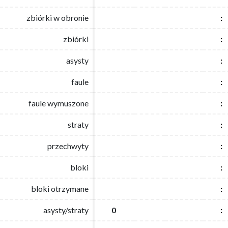
zbiórki w obronie
zbiórki w obronie
:
:
zbiórki
zbiórki
:
:
asysty
asysty
:
:
faule
faule
:
:
faule wymuszone
faule wymuszone
:
:
straty
straty
:
:
przechwyty
przechwyty
:
:
bloki
bloki
:
:
bloki otrzymane
bloki otrzymane
:
:
asysty/straty
asysty/straty
0
0
:
: