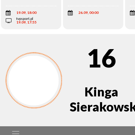
Wi
19.09, 18:00
26.09, 00:00
tvpsport.pl
19.09, 17:55
16
Kinga
Sierakows