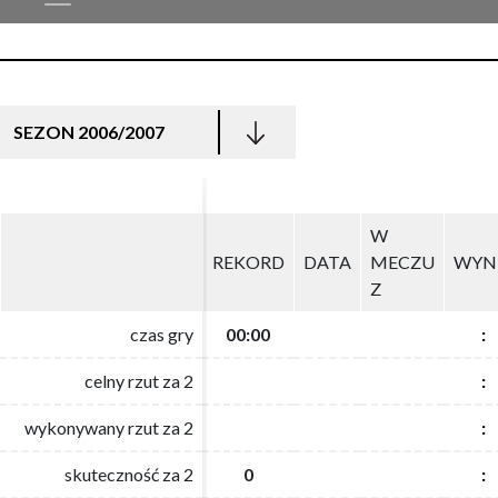
SEZON 2006/2007
W
W
REKORD
REKORD
DATA
DATA
MECZU
MECZU
WYN
WYN
Z
Z
czas gry
czas gry
00:00
00:00
:
:
celny rzut za 2
celny rzut za 2
:
:
wykonywany rzut za 2
wykonywany rzut za 2
:
:
skuteczność za 2
skuteczność za 2
0
0
:
: