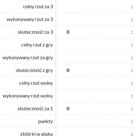
celny rzut za 3
celny rzut za 3
:
:
wykonywany rzut za 3
wykonywany rzut za 3
:
:
skuteczność za 3
skuteczność za 3
0
0
:
:
celny rzut z gry
celny rzut z gry
:
:
wykonywany rzut za gry
wykonywany rzut za gry
:
:
skuteczność z gry
skuteczność z gry
0
0
:
:
celny rzut wolny
celny rzut wolny
:
:
wykonywany rzut wolny
wykonywany rzut wolny
:
:
skuteczność za 1
skuteczność za 1
0
0
:
:
punkty
punkty
:
:
zbiórki w ataku
zbiórki w ataku
:
: