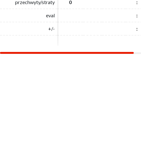
przechwyty/straty
przechwyty/straty
0
0
:
:
eval
eval
:
:
+/-
+/-
:
: