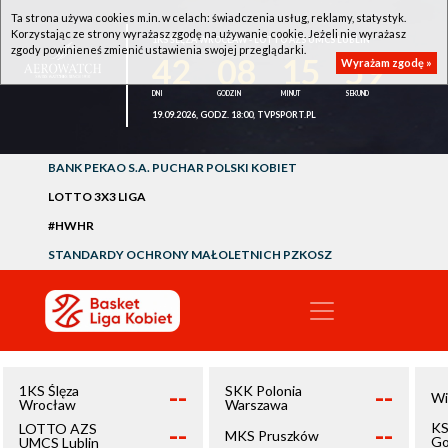
Ta strona używa cookies m.in. w celach: świadczenia usług, reklamy, statystyk.
Korzystając ze strony wyrażasz zgodę na używanie cookie. Jeżeli nie wyrażasz
1KS ŚLĘZA WROCŁAW - LOTTO AZS UMCS LUBLIN
zgody powinieneś zmienić ustawienia swojej przeglądarki.
42
08
15
59
Wyrażam zgodę »
19.09.2026, GODZ. 18:00, TVPSPORT.PL
BANK PEKAO S.A. PUCHAR POLSKI KOBIET
LOTTO 3X3 LIGA
#HWHR
STANDARDY OCHRONY MAŁOLETNICH PZKOSZ
--
--
1KS Ślęza
SKK Polonia
Wi
Wrocław
Warszawa
--
--
KS
LOTTO AZS
MKS Pruszków
Go
UMCS Lublin