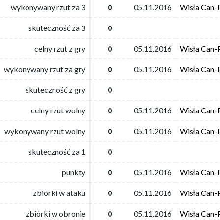
wykonywany rzut za 3
wykonywany rzut za 3
0
0
05.11.2016
05.11.2016
Wisła Can-
Wisła Can-
skuteczność za 3
skuteczność za 3
0
0
celny rzut z gry
celny rzut z gry
0
0
05.11.2016
05.11.2016
Wisła Can-
Wisła Can-
wykonywany rzut za gry
wykonywany rzut za gry
0
0
05.11.2016
05.11.2016
Wisła Can-
Wisła Can-
skuteczność z gry
skuteczność z gry
0
0
celny rzut wolny
celny rzut wolny
0
0
05.11.2016
05.11.2016
Wisła Can-
Wisła Can-
wykonywany rzut wolny
wykonywany rzut wolny
0
0
05.11.2016
05.11.2016
Wisła Can-
Wisła Can-
skuteczność za 1
skuteczność za 1
0
0
punkty
punkty
0
0
05.11.2016
05.11.2016
Wisła Can-
Wisła Can-
zbiórki w ataku
zbiórki w ataku
0
0
05.11.2016
05.11.2016
Wisła Can-
Wisła Can-
zbiórki w obronie
zbiórki w obronie
0
0
05.11.2016
05.11.2016
Wisła Can-
Wisła Can-