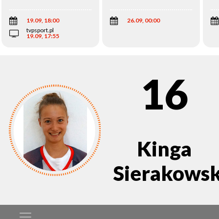
Wi
19.09, 18:00
26.09, 00:00
tvpsport.pl
19.09, 17:55
16
Kinga
Sierakows