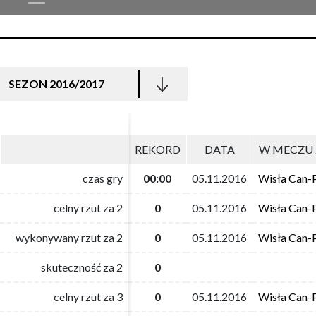
SEZON 2016/2017
REKORD
REKORD
DATA
DATA
W MECZU 
W MECZU 
czas gry
czas gry
00:00
00:00
05.11.2016
05.11.2016
Wisła Can-
Wisła Can-
celny rzut za 2
celny rzut za 2
0
0
05.11.2016
05.11.2016
Wisła Can-
Wisła Can-
wykonywany rzut za 2
wykonywany rzut za 2
0
0
05.11.2016
05.11.2016
Wisła Can-
Wisła Can-
skuteczność za 2
skuteczność za 2
0
0
celny rzut za 3
celny rzut za 3
0
0
05.11.2016
05.11.2016
Wisła Can-
Wisła Can-