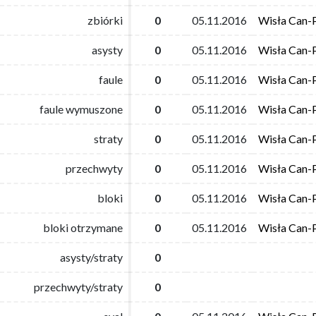
zbiórki
zbiórki
0
0
05.11.2016
05.11.2016
Wisła Can-
Wisła Can-
asysty
asysty
0
0
05.11.2016
05.11.2016
Wisła Can-
Wisła Can-
faule
faule
0
0
05.11.2016
05.11.2016
Wisła Can-
Wisła Can-
faule wymuszone
faule wymuszone
0
0
05.11.2016
05.11.2016
Wisła Can-
Wisła Can-
straty
straty
0
0
05.11.2016
05.11.2016
Wisła Can-
Wisła Can-
przechwyty
przechwyty
0
0
05.11.2016
05.11.2016
Wisła Can-
Wisła Can-
bloki
bloki
0
0
05.11.2016
05.11.2016
Wisła Can-
Wisła Can-
bloki otrzymane
bloki otrzymane
0
0
05.11.2016
05.11.2016
Wisła Can-
Wisła Can-
asysty/straty
asysty/straty
0
0
przechwyty/straty
przechwyty/straty
0
0