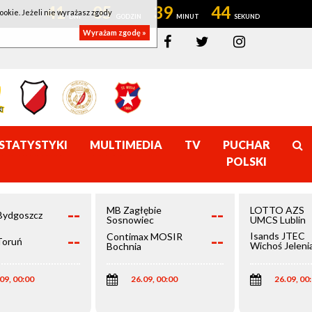
41
05
39
43
ookie. Jeżeli nie wyrażasz zgody
Wyrażam zgodę »
STATYSTYKI
MULTIMEDIA
TV
PUCHAR
POLSKI
--
--
MB Zagłębie
LOTTO AZS
Bydgoszcz
Sosnowiec
UMCS Lublin
--
--
Isands JTEC
Contimax MOSIR
Toruń
Wichoś Jeleni
Bochnia
Góra
09, 00:00
26.09, 00:00
26.09, 00