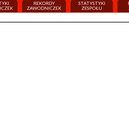
TYKI
REKORDY
STATYSTYKI
ICZEK
ZAWODNICZEK
ZESPOŁU