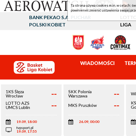
Ta strona używa cookies m.in. w celach: św
powinieneś zmienić ustawienia swojej prz
BANK PEKAO S.A. PUCHAR
LOTTO
POLSKI KOBIET
LIGA
WIADOMOŚCI
TER
--
--
1KS Ślęza
SKK Polonia
Wi
Wrocław
Warszawa
--
--
KS
LOTTO AZS
MKS Pruszków
Go
UMCS Lublin
Wi
19.09, 18:00
26.09, 00:00
tvpsport.pl
19.09, 17:55