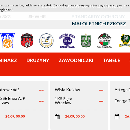
iadczenia usług, reklamy, statystyk. Korzystając ze strony wyrażasz zgodę na używanie c
1KS ŚLĘZA WROCŁAW - LOTTO AZS UMCS LUBLIN
eglądarki.
 3X3
#HWHR
STANDARDY OCHRONY
MAŁOLETNICH PZKOSZ
MINARZ
DRUŻYNY
ZAWODNICZKI
TABELE
--
--
dzew Łódź
Wisła Kraków
Artego 
--
--
SSE Enea AJP
1KS Ślęza
Energa 
rzów
Wrocław
elkopolski
26.09, 00:00
26.09, 00:00
26.