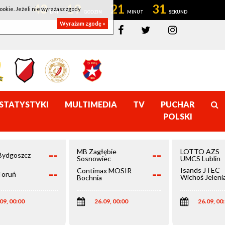
43
19
21
31
ookie. Jeżeli nie wyrażasz zgody
Wyrażam zgodę »
STATYSTYKI
MULTIMEDIA
TV
PUCHAR
POLSKI
--
--
MB Zagłębie
LOTTO AZS
Bydgoszcz
Sosnowiec
UMCS Lublin
--
--
Isands JTEC
Contimax MOSIR
Toruń
Wichoś Jeleni
Bochnia
Góra
09, 00:00
26.09, 00:00
26.09, 00