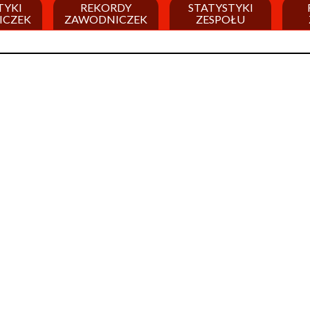
TYKI
REKORDY
STATYSTYKI
ICZEK
ZAWODNICZEK
ZESPOŁU