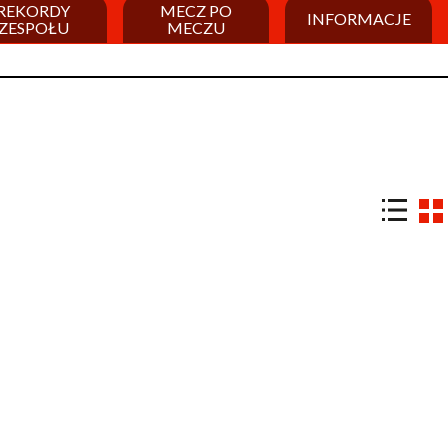
REKORDY
MECZ PO
INFORMACJE
ZESPOŁU
MECZU