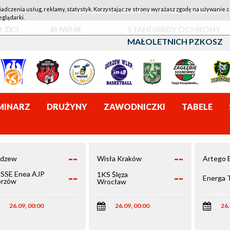
iadczenia usług, reklamy, statystyk. Korzystając ze strony wyrażasz zgodę na używanie c
1KS ŚLĘZA WROCŁAW - LOTTO AZS UMCS LUBLIN
eglądarki.
 3X3
#HWHR
STANDARDY OCHRONY
MAŁOLETNICH PZKOSZ
MINARZ
DRUŻYNY
ZAWODNICZKI
TABELE
--
--
dzew
Wisła Kraków
Artego 
--
--
SSE Enea AJP
1KS Ślęza
Energa 
rzów
Wrocław
elkopolski
26.09, 00:00
26.09, 00:00
26.