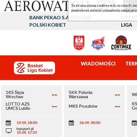
Ta strona używa cookies m.in. w celach: św
powinieneś zmienić ustawienia swojej prz
BANK PEKAO S.A. PUCHAR
LOTTO
POLSKI KOBIET
LIGA
WIADOMOŚCI
TER
--
--
1KS Ślęza
SKK Polonia
Wi
Wrocław
Warszawa
--
--
KS
LOTTO AZS
MKS Pruszków
Go
UMCS Lublin
Wi
19.09, 18:00
26.09, 00:00
tvpsport.pl
19.09, 17:55