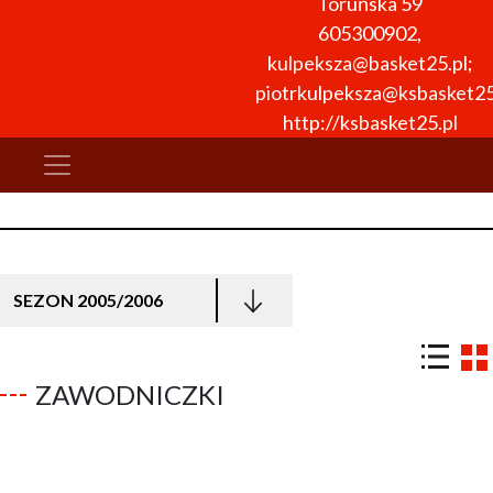
Toruńska 59
605300902
,
kulpeksza@basket25.pl;
piotrkulpeksza@ksbasket25
http://ksbasket25.pl
SEZON 2005/2006
ZAWODNICZKI