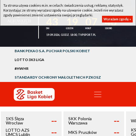
Ta strona używa cookies m.in. w celach: świadczenia usług, reklamy, statystyk.
Korzystając ze strony wyrażasz zgodę na używanie cookie. Jeżeli nie wyrażasz
1KS ŚLĘZA WROCŁAW - LOTTO AZS UMCS LUBLIN
zgody powinieneś zmienić ustawienia swojej przeglądarki.
43
19
07
46
Wyrażam zgodę »
19.09.2026, GODZ. 18:00, TVPSPORT.PL
BANK PEKAO S.A. PUCHAR POLSKI KOBIET
LOTTO 3X3 LIGA
#HWHR
STANDARDY OCHRONY MAŁOLETNICH PZKOSZ
--
--
1KS Ślęza
SKK Polonia
Wi
Wrocław
Warszawa
--
--
KS
LOTTO AZS
MKS Pruszków
Go
UMCS Lublin