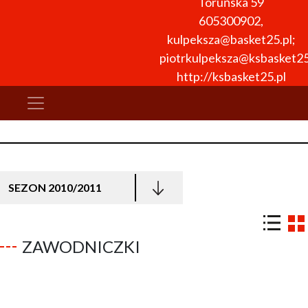
Toruńska 59
605300902
,
kulpeksza@basket25.pl;
piotrkulpeksza@ksbasket25
http://ksbasket25.pl
SEZON 2010/2011
ZAWODNICZKI