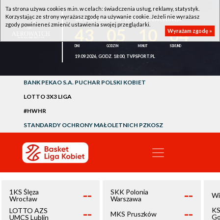
Ta strona używa cookies m.in. w celach: świadczenia usług, reklamy, statystyk.
Korzystając ze strony wyrażasz zgodę na używanie cookie. Jeżeli nie wyrażasz
1KS ŚLĘZA WROCŁAW - LOTTO AZS UMCS LUBLIN
zgody powinieneś zmienić ustawienia swojej przeglądarki.
43
05
10
04
Wyrażam zgodę »
19.09.2026, GODZ. 18:00, TVPSPORT.PL
BANK PEKAO S.A. PUCHAR POLSKI KOBIET
LOTTO 3X3 LIGA
#HWHR
STANDARDY OCHRONY MAŁOLETNICH PZKOSZ
--
--
1KS Ślęza
SKK Polonia
Wi
Wrocław
Warszawa
--
--
KS
LOTTO AZS
MKS Pruszków
Go
UMCS Lublin