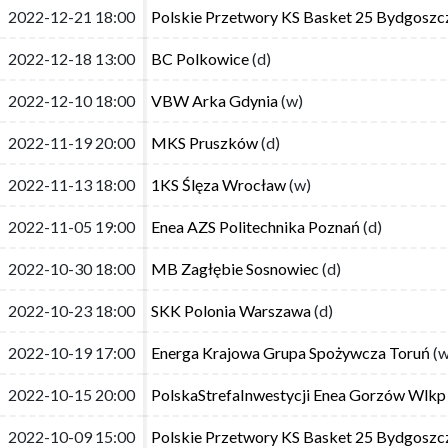
2022-12-21 18:00
2022-12-21 18:00
Polskie Przetwory KS Basket 25 Bydgosz
Polskie Przetwory KS Basket 25 Bydgosz
2022-12-18 13:00
2022-12-18 13:00
BC Polkowice
BC Polkowice
(d)
(d)
2022-12-10 18:00
2022-12-10 18:00
VBW Arka Gdynia
VBW Arka Gdynia
(w)
(w)
2022-11-19 20:00
2022-11-19 20:00
MKS Pruszków
MKS Pruszków
(d)
(d)
2022-11-13 18:00
2022-11-13 18:00
1KS Ślęza Wrocław
1KS Ślęza Wrocław
(w)
(w)
2022-11-05 19:00
2022-11-05 19:00
Enea AZS Politechnika Poznań
Enea AZS Politechnika Poznań
(d)
(d)
2022-10-30 18:00
2022-10-30 18:00
MB Zagłębie Sosnowiec
MB Zagłębie Sosnowiec
(d)
(d)
2022-10-23 18:00
2022-10-23 18:00
SKK Polonia Warszawa
SKK Polonia Warszawa
(d)
(d)
2022-10-19 17:00
2022-10-19 17:00
Energa Krajowa Grupa Spożywcza Toruń
Energa Krajowa Grupa Spożywcza Toruń
(w
(w
2022-10-15 20:00
2022-10-15 20:00
PolskaStrefaInwestycji Enea Gorzów Wlkp
PolskaStrefaInwestycji Enea Gorzów Wlkp
2022-10-09 15:00
2022-10-09 15:00
Polskie Przetwory KS Basket 25 Bydgosz
Polskie Przetwory KS Basket 25 Bydgosz