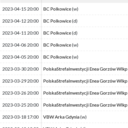
2023-04-15 20:00
2023-04-15 20:00
BC Polkowice
BC Polkowice
(w)
(w)
2023-04-12 20:00
2023-04-12 20:00
BC Polkowice
BC Polkowice
(d)
(d)
2023-04-11 20:00
2023-04-11 20:00
BC Polkowice
BC Polkowice
(d)
(d)
2023-04-06 20:00
2023-04-06 20:00
BC Polkowice
BC Polkowice
(w)
(w)
2023-04-05 20:00
2023-04-05 20:00
BC Polkowice
BC Polkowice
(w)
(w)
2023-03-30 20:00
2023-03-30 20:00
PolskaStrefaInwestycji Enea Gorzów Wlkp
PolskaStrefaInwestycji Enea Gorzów Wlkp
2023-03-29 20:00
2023-03-29 20:00
PolskaStrefaInwestycji Enea Gorzów Wlkp
PolskaStrefaInwestycji Enea Gorzów Wlkp
2023-03-26 20:00
2023-03-26 20:00
PolskaStrefaInwestycji Enea Gorzów Wlkp
PolskaStrefaInwestycji Enea Gorzów Wlkp
2023-03-25 20:00
2023-03-25 20:00
PolskaStrefaInwestycji Enea Gorzów Wlkp
PolskaStrefaInwestycji Enea Gorzów Wlkp
2023-03-18 17:00
2023-03-18 17:00
VBW Arka Gdynia
VBW Arka Gdynia
(w)
(w)