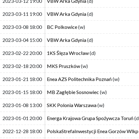
2023-03-12 19:00
2023-03-12 19:00
VBW Arka Gdynia
VBW Arka Gdynia
(d)
(d)
2023-03-11 19:00
2023-03-11 19:00
VBW Arka Gdynia
VBW Arka Gdynia
(d)
(d)
2023-03-08 18:00
2023-03-08 18:00
BC Polkowice
BC Polkowice
(w)
(w)
2023-03-04 15:00
2023-03-04 15:00
VBW Arka Gdynia
VBW Arka Gdynia
(d)
(d)
2023-02-22 20:00
2023-02-22 20:00
1KS Ślęza Wrocław
1KS Ślęza Wrocław
(d)
(d)
2023-02-18 20:00
2023-02-18 20:00
MKS Pruszków
MKS Pruszków
(w)
(w)
2023-01-21 18:00
2023-01-21 18:00
Enea AZS Politechnika Poznań
Enea AZS Politechnika Poznań
(w)
(w)
2023-01-15 18:00
2023-01-15 18:00
MB Zagłębie Sosnowiec
MB Zagłębie Sosnowiec
(w)
(w)
2023-01-08 13:00
2023-01-08 13:00
SKK Polonia Warszawa
SKK Polonia Warszawa
(w)
(w)
2023-01-01 20:00
2023-01-01 20:00
Energa Krajowa Grupa Spożywcza Toruń
Energa Krajowa Grupa Spożywcza Toruń
(d
(d
2022-12-28 18:00
2022-12-28 18:00
PolskaStrefaInwestycji Enea Gorzów Wlkp
PolskaStrefaInwestycji Enea Gorzów Wlkp