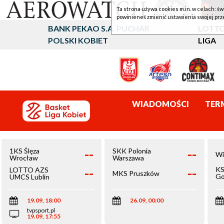
Ta strona używa cookies m.in. w celach: św
powinieneś zmienić ustawienia swojej prz
BANK PEKAO S.A. PUCHAR
LOTTO
POLSKI KOBIET
LIGA
WIADOMOŚCI
TER
--
--
1KS Ślęza
SKK Polonia
Wi
Wrocław
Warszawa
--
--
KS
LOTTO AZS
MKS Pruszków
Go
UMCS Lublin
Wi
19.09, 18:00
26.09, 00:00
tvpsport.pl
19.09, 17:55