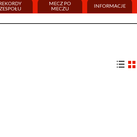
REKORDY
MECZ PO
INFORMACJE
ZESPOŁU
MECZU