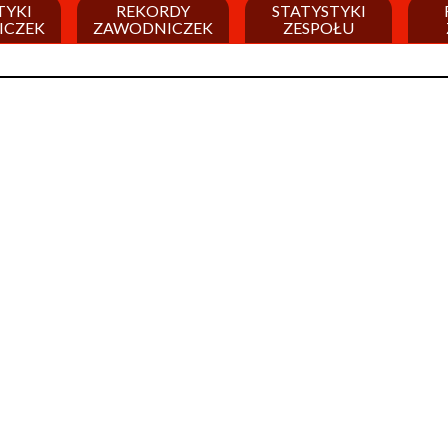
TYKI
REKORDY
STATYSTYKI
ICZEK
ZAWODNICZEK
ZESPOŁU