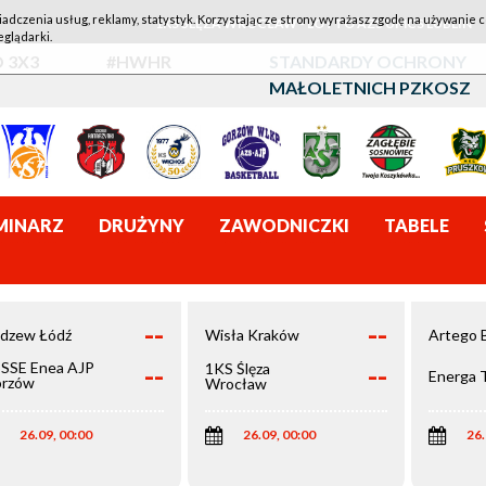
iadczenia usług, reklamy, statystyk. Korzystając ze strony wyrażasz zgodę na używanie c
1KS ŚLĘZA WROCŁAW - LOTTO AZS UMCS LUBLIN
eglądarki.
 3X3
#HWHR
STANDARDY OCHRONY
MAŁOLETNICH PZKOSZ
MINARZ
DRUŻYNY
ZAWODNICZKI
TABELE
--
--
dzew Łódź
Wisła Kraków
Artego 
--
--
SSE Enea AJP
1KS Ślęza
Energa 
rzów
Wrocław
elkopolski
26.09, 00:00
26.09, 00:00
26.