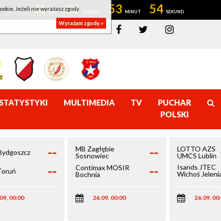
41
06
53
54
ookie. Jeżeli nie wyrażasz zgody
Wyrażam zgodę »
STATYSTYKI
MULTIMEDIA
TV
PUCHAR
POLSKI
--
--
MB Zagłębie
LOTTO AZS
Bydgoszcz
Sosnowiec
UMCS Lublin
--
--
Isands JTEC
Contimax MOSIR
Toruń
Wichoś Jeleni
Bochnia
Góra
09, 00:00
26.09, 00:00
26.09, 00