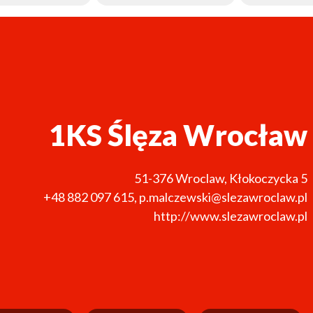
1KS Ślęza Wrocław
51-376
Wroclaw
,
Kłokoczycka 5
+48 882 097 615
,
p.malczewski@slezawroclaw.pl
http://www.slezawroclaw.pl