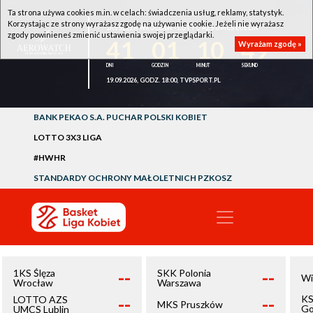
Ta strona używa cookies m.in. w celach: świadczenia usług, reklamy, statystyk.
Korzystając ze strony wyrażasz zgodę na używanie cookie. Jeżeli nie wyrażasz
1KS ŚLĘZA WROCŁAW - LOTTO AZS UMCS LUBLIN
zgody powinieneś zmienić ustawienia swojej przeglądarki.
41
01
10
48
Wyrażam zgodę »
19.09.2026, GODZ. 18:00, TVPSPORT.PL
BANK PEKAO S.A. PUCHAR POLSKI KOBIET
LOTTO 3X3 LIGA
#HWHR
STANDARDY OCHRONY MAŁOLETNICH PZKOSZ
--
--
1KS Ślęza
SKK Polonia
Wi
Wrocław
Warszawa
--
--
KS
LOTTO AZS
MKS Pruszków
Go
UMCS Lublin