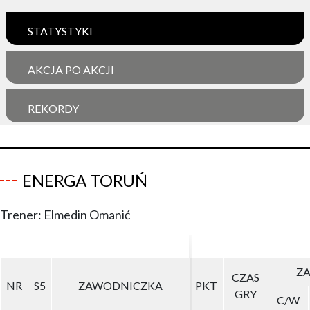
STATYSTYKI
AKCJA PO AKCJI
REKORDY
ENERGA TORUŃ
Trener: Elmedin Omanić
ZA
ZA
CZAS
CZAS
NR
NR
S5
S5
ZAWODNICZKA
ZAWODNICZKA
PKT
PKT
GRY
GRY
C/W
C/W