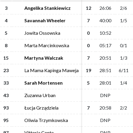
3
3
Angelika Stankiewicz
Angelika Stankiewicz
12
12
26:06
26:06
2/6
2/6
4
4
Savannah Wheeler
Savannah Wheeler
7
7
40:00
40:00
1/5
1/5
5
5
Jowita Ossowska
Jowita Ossowska
0
0
10:52
10:52
8
8
Marta Marcinkowska
Marta Marcinkowska
0
0
05:17
05:17
0/1
0/1
15
15
Martyna Walczak
Martyna Walczak
7
7
20:51
20:51
1/3
1/3
23
23
La Mama Kapinga Maweja
La Mama Kapinga Maweja
19
19
28:51
28:51
6/11
6/11
33
33
Sarah Mortensen
Sarah Mortensen
5
5
28:01
28:01
1/4
1/4
43
43
Zuzanna Urban
Zuzanna Urban
DNP
DNP
93
93
Łucja Grządziela
Łucja Grządziela
7
7
20:58
20:58
2/2
2/2
95
95
Oliwia Trzymkowska
Oliwia Trzymkowska
DNP
DNP
97
97
Vittoria Conte
Vittoria Conte
DNP
DNP