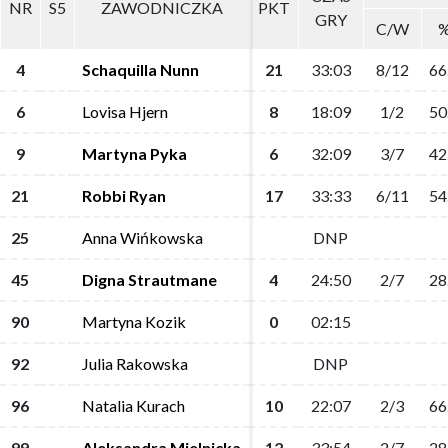
NR
NR
S5
S5
ZAWODNICZKA
ZAWODNICZKA
PKT
PKT
GRY
GRY
C/W
C/W
4
4
Schaquilla Nunn
Schaquilla Nunn
21
21
33:03
33:03
8/12
8/12
66
66
6
6
Lovisa Hjern
Lovisa Hjern
8
8
18:09
18:09
1/2
1/2
50
50
9
9
Martyna Pyka
Martyna Pyka
6
6
32:09
32:09
3/7
3/7
42
42
21
21
Robbi Ryan
Robbi Ryan
17
17
33:33
33:33
6/11
6/11
54
54
25
25
Anna Wińkowska
Anna Wińkowska
DNP
DNP
45
45
Digna Strautmane
Digna Strautmane
4
4
24:50
24:50
2/7
2/7
28
28
90
90
Martyna Kozik
Martyna Kozik
0
0
02:15
02:15
92
92
Julia Rakowska
Julia Rakowska
DNP
DNP
96
96
Natalia Kurach
Natalia Kurach
10
10
22:07
22:07
2/3
2/3
66
66
99
99
Aleksandra Mielnicka
Aleksandra Mielnicka
12
12
33:54
33:54
2/7
2/7
28
28