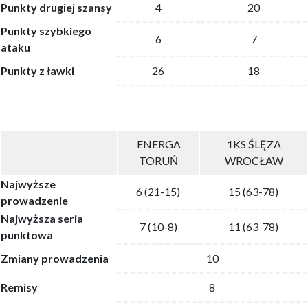
Punkty drugiej szansy
4
20
Punkty szybkiego
6
7
ataku
Punkty z ławki
26
18
ENERGA
1KS ŚLĘZA
TORUŃ
WROCŁAW
Najwyższe
6 (21-15)
15 (63-78)
prowadzenie
Najwyższa seria
7 (10-8)
11 (63-78)
punktowa
Zmiany prowadzenia
10
Remisy
8