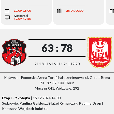
Wi
19.09, 18:00
26.09, 00:00
tvpsport.pl
19.09, 17:55
63 : 78
21:18 | 16:16 | 14:24 | 12:20
Kujawsko-Pomorska Arena Toruń hala treningowa, ul. Gen. J. Bema
73 - 89, 87-100 Toruń
Mecz nr 041, Widzowie: 292
Etap I - 9 kolejka
| 15.12.2024 14:00
Sędziowie:
Paulina Gajdosz, Błażej Rymarczyk, Paulina Drop
|
Komisarz:
Wojciech Imiołek