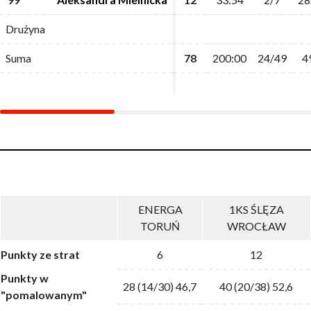
Drużyna
Drużyna
Suma
Suma
78
78
200:00
200:00
24/49
24/49
4
4
ENERGA
1KS ŚLĘZA
TORUŃ
WROCŁAW
Punkty ze strat
6
12
Punkty w
28 (14/30) 46,7
40 (20/38) 52,6
"pomalowanym"