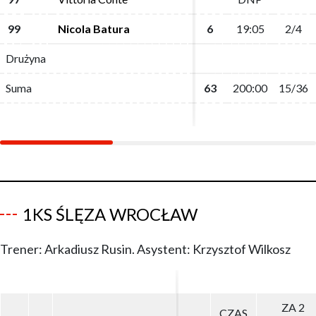
99
99
Nicola Batura
Nicola Batura
6
6
19:05
19:05
2/4
2/4
Drużyna
Drużyna
Suma
Suma
63
63
200:00
200:00
15/36
15/36
1KS ŚLĘZA WROCŁAW
Trener: Arkadiusz Rusin. Asystent: Krzysztof Wilkosz
ZA 2
ZA 2
CZAS
CZAS