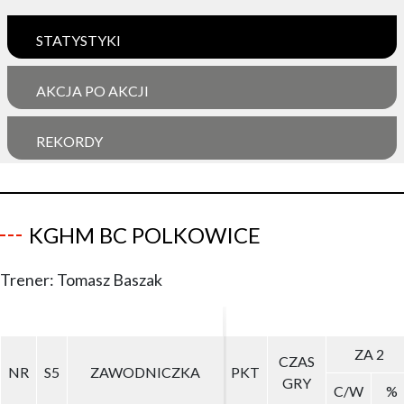
STATYSTYKI
AKCJA PO AKCJI
REKORDY
KGHM BC POLKOWICE
Trener: Tomasz Baszak
ZA 2
ZA 2
CZAS
CZAS
NR
NR
S5
S5
ZAWODNICZKA
ZAWODNICZKA
PKT
PKT
GRY
GRY
C/W
C/W
%
%