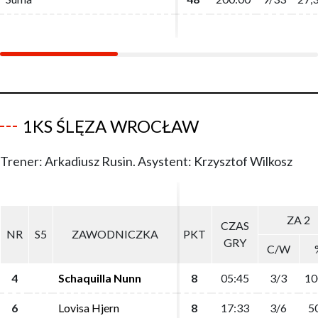
1KS ŚLĘZA WROCŁAW
Trener: Arkadiusz Rusin. Asystent: Krzysztof Wilkosz
ZA 2
ZA 2
CZAS
CZAS
NR
NR
S5
S5
ZAWODNICZKA
ZAWODNICZKA
PKT
PKT
GRY
GRY
C/W
C/W
4
4
Schaquilla Nunn
Schaquilla Nunn
8
8
05:45
05:45
3/3
3/3
10
10
6
6
Lovisa Hjern
Lovisa Hjern
8
8
17:33
17:33
3/6
3/6
5
5