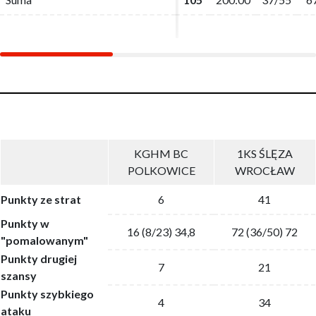
KGHM BC
1KS ŚLĘZA
POLKOWICE
WROCŁAW
Punkty ze strat
6
41
Punkty w
16 (8/23) 34,8
72 (36/50) 72
"pomalowanym"
Punkty drugiej
7
21
szansy
Punkty szybkiego
4
34
ataku