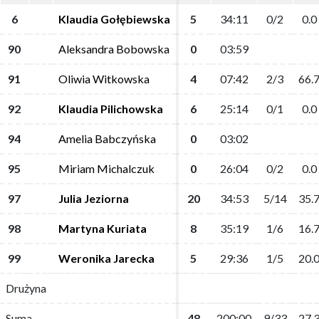
6
6
Klaudia Gołębiewska
Klaudia Gołębiewska
5
5
34:11
34:11
0/2
0/2
0.0
0.0
90
90
Aleksandra Bobowska
Aleksandra Bobowska
0
0
03:59
03:59
91
91
Oliwia Witkowska
Oliwia Witkowska
4
4
07:42
07:42
2/3
2/3
66.
66.
92
92
Klaudia Pilichowska
Klaudia Pilichowska
6
6
25:14
25:14
0/1
0/1
0.0
0.0
94
94
Amelia Babczyńska
Amelia Babczyńska
0
0
03:02
03:02
95
95
Miriam Michalczuk
Miriam Michalczuk
0
0
26:04
26:04
0/2
0/2
0.0
0.0
97
97
Julia Jeziorna
Julia Jeziorna
20
20
34:53
34:53
5/14
5/14
35.
35.
98
98
Martyna Kuriata
Martyna Kuriata
8
8
35:19
35:19
1/6
1/6
16.
16.
99
99
Weronika Jarecka
Weronika Jarecka
5
5
29:36
29:36
1/5
1/5
20.
20.
Drużyna
Drużyna
Suma
Suma
48
48
200:00
200:00
9/33
9/33
27,
27,