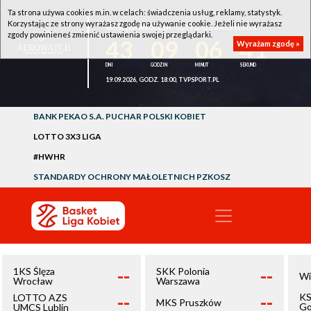
Ta strona używa cookies m.in. w celach: świadczenia usług, reklamy, statystyk.
Korzystając ze strony wyrażasz zgodę na używanie cookie. Jeżeli nie wyrażasz
1KS ŚLĘZA WROCŁAW - LOTTO AZS UMCS LUBLIN
zgody powinieneś zmienić ustawienia swojej przeglądarki.
43
09
06
41
Wyrażam zgodę »
19.09.2026, GODZ. 18:00, TVPSPORT.PL
BANK PEKAO S.A. PUCHAR POLSKI KOBIET
LOTTO 3X3 LIGA
#HWHR
STANDARDY OCHRONY MAŁOLETNICH PZKOSZ
--
--
1KS Ślęza
SKK Polonia
Wi
Wrocław
Warszawa
--
--
KS
LOTTO AZS
MKS Pruszków
Go
UMCS Lublin