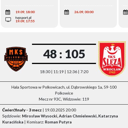
Wi
19.09, 18:00
26.09, 00:00
tvpsport.pl
19.09, 17:55
48 : 105
18:30 | 11:19 | 12:36 | 7:20
Hala Sportowa w Polkowicach, ul. Dąbrowskiego 1a, 59-100
Polkowice
Mecz nr 93C, Widzowie: 119
Ćwierćfinały - 3 mecz
| 19.03.2025 20:00
Sędziowie:
Mirosław Wysocki, Adrian Chmielewski, Katarzyna
Kuracińska
| Komisarz:
Roman Putyra