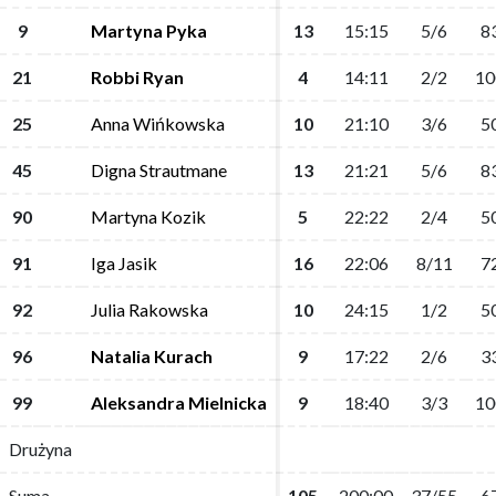
9
9
Martyna Pyka
Martyna Pyka
13
13
15:15
15:15
5/6
5/6
8
8
21
21
Robbi Ryan
Robbi Ryan
4
4
14:11
14:11
2/2
2/2
10
10
25
25
Anna Wińkowska
Anna Wińkowska
10
10
21:10
21:10
3/6
3/6
5
5
45
45
Digna Strautmane
Digna Strautmane
13
13
21:21
21:21
5/6
5/6
8
8
90
90
Martyna Kozik
Martyna Kozik
5
5
22:22
22:22
2/4
2/4
5
5
91
91
Iga Jasik
Iga Jasik
16
16
22:06
22:06
8/11
8/11
7
7
92
92
Julia Rakowska
Julia Rakowska
10
10
24:15
24:15
1/2
1/2
5
5
96
96
Natalia Kurach
Natalia Kurach
9
9
17:22
17:22
2/6
2/6
3
3
99
99
Aleksandra Mielnicka
Aleksandra Mielnicka
9
9
18:40
18:40
3/3
3/3
10
10
Drużyna
Drużyna
Suma
Suma
105
105
200:00
200:00
37/55
37/55
6
6